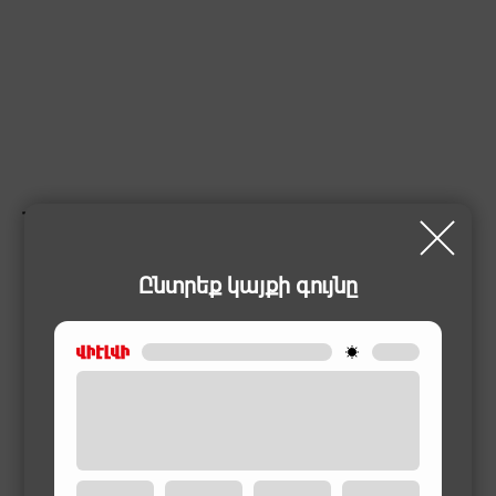
ՆՄԱՆԱՏԻՊ ԱՊՐԱՆՔՆԵՐ
Ընտրեք կայքի գույնը