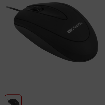
Խոհանոցի համար
Գեղեցկություն և խնամք
Ավտոմեքենաների աուդիոտեխնիկա
Գործիքներ
Սանկերամիկա
Տուն և այգի
Կահույք
Տեքստիլ