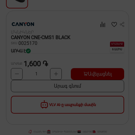
Սպասք
Տնտեսական ապրանքներ
ՄԿՆԻԿՆԵՐ
Ինքնագնացներ և ինքնագլորներ
CANYON CNE-CMS1 BLACK
00
25170
SKU
ԵՐԱՇԽԻՔ
6 ԱՄԻՍ
ԱՌԿԱ Է
1,600 ֏
ԱՐԺԵՔ
Ավելացնել
1
Արագ գնում
VLV AI-ը ապրանքի մասին
ՕՆԼԱՅՆ ԳԻՆ
ԱՊԱՌԻԿԻ ՊԱՅՄԱՆՆԵՐ
ՎՃԱՐՈՒՄ
ԱՌԱՔՈՒՄ