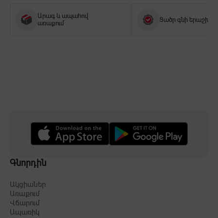
Արագ և ապահով
Ցածր գնի երաշխիք
առաքում
Գնորդին
Ակցիաներ
Առաքում
Վճարում
Ապառիկ