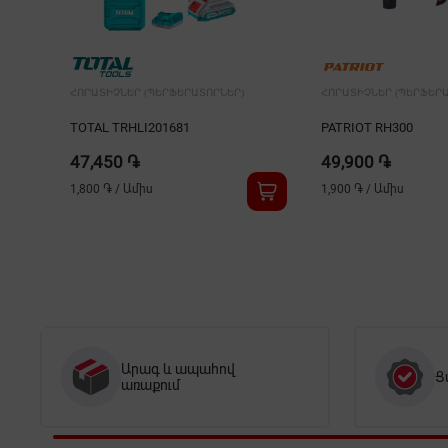
ՀՈՐԱՏԻՉՆԵՐ (ՊԵՐՖԵՐԱՏՈՐՆԵՐ)
ՀՈՐԱՏԻՉՆԵՐ (ՊԵՐՖԵՐԱ
TOTAL TRHLI201681
PATRIOT RH300
47,450 ֏
49,900 ֏
1,800 ֏
/
Ամիս
1,900 ֏
/
Ամիս
Արագ և ապահով
Ց
առաքում