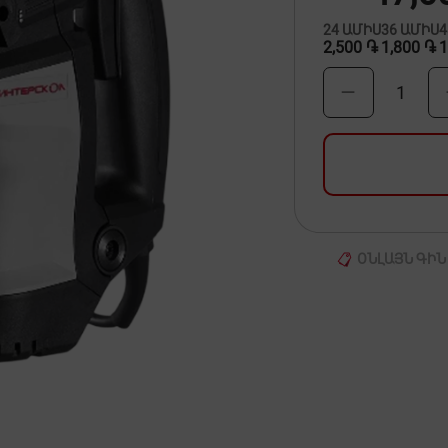
24
ԱՄԻՍ
36
ԱՄԻՍ
2,500 ֏
1,800 ֏
1
1
ՕՆԼԱՅՆ ԳԻՆ