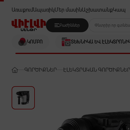
INTERSKOL P28/800EV
Առաքում
Ապառիկ
Մեր մասին
Աշխատանք
Կապ
Բաժիններ
ԿՈՄԲՈ
ՏԵԽՆԻԿԱ ԵՎ ԷԼԵԿՏՐՈՆԻ
ԳՈՐԾԻՔՆԵՐ
ԷԼԵԿՏՐԱԿԱՆ ԳՈՐԾԻՔՆԵ