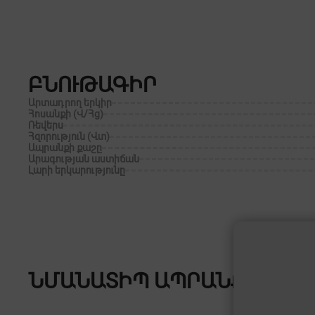
ԲՆՈՒԹԱԳԻՐ
Արտադրող երկիր
Հոսանքի (Վ/Հց)
Ռեվերս
Հզորություն (Վտ)
Ապրանքի քաշը
Արագության աստիճան
Լարի երկարությունը
ՆՄԱՆԱՏԻՊ ԱՊՐԱՆՔՆԵՐ