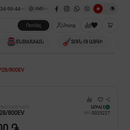
34-99-44
|
AMD
Որոնել
Մուտք
ՏՆՏԵՍԱԿԱՆ
ՏՈՒՆ ՈՒ ԱՅԳԻ
P28/800EV
ՐՖԵՐԱՏՈՐՆԵՐ)
ԱՌԿԱ Է
28/800EV
00
25227
SKU
00 ֏