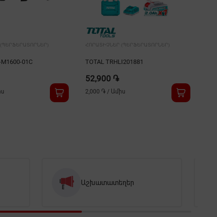
(ՊԵՐՖԵՐԱՏՈՐՆԵՐ)
ՀՈՐԱՏԻՉՆԵՐ (ՊԵՐՖԵՐԱՏՈՐՆԵՐ)
ՀՈՐ
-M1600-01C
TOTAL TRHLI201881
HI
52,900 ֏
54
իս
2,000 ֏
/
Ամիս
2,1
Աշխատատեղեր