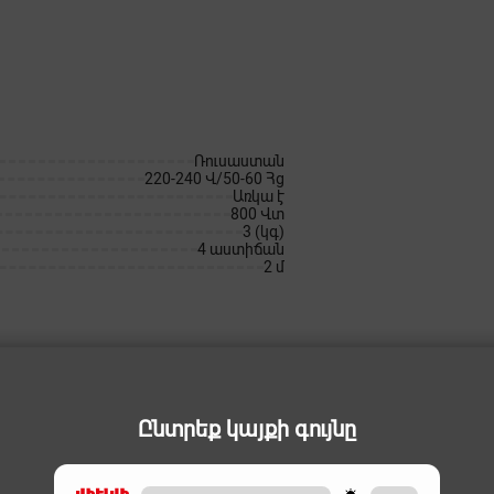
Ռուսաստան
220-240 Վ/50-60 Հց
Առկա է
800 Վտ
3 (կգ)
4 աստիճան
2 մ
Ընտրեք կայքի գույնը