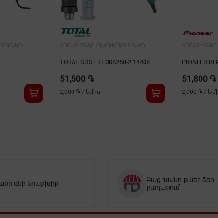
ՏՈՐՆԵՐ)
ՀՈՐԱՏԻՉՆԵՐ (ՊԵՐՖԵՐԱՏՈՐՆԵՐ)
ՀՈՐԱՏԻՉՆԵՐ 
TOTAL SDS+ TH308268-2 14408
PIONEER RH
51,500 ֏
51,800 ֏
2,000 ֏
/
Ամիս
2,000 ֏
/
Ամ
Բաց խանութներ ձեր
ածր գնի երաշխիք
քաղաքում