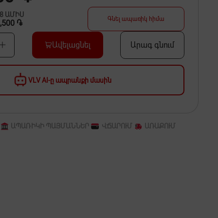
48
ԱՄԻՍ
Գնել ապառիկ հիմա
,500 ֏
Ավելացնել
Արագ գնում
VLV AI-ը ապրանքի մասին
ԱՊԱՌԻԿԻ ՊԱՅՄԱՆՆԵՐ
ՎՃԱՐՈՒՄ
ԱՌԱՔՈՒՄ