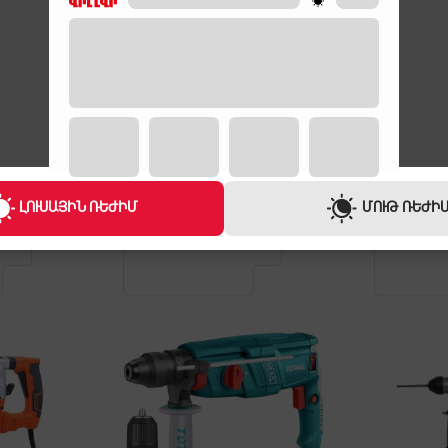
ԼՈՒՍԱՅԻՆ ՌԵԺԻՄ
ՄՈՒԹ ՌԵԺԻ