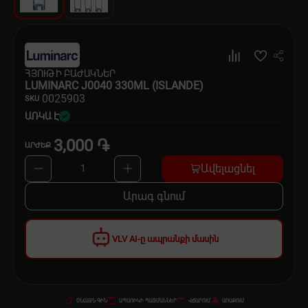
Սպասք
Տնտեսական ապրանքներ
ՀՅՈՒԹԻ ԲԱԺԱԿՆԵՐ
Ինքնագնացներ և ինքնագլորներ
LUMINARC J0040 330ML (ISLANDE)
00
25903
SKU
ԱՌԿԱ Է
3,000 ֏
ԱՐԺԵՔ
Ավելացնել
1
Արագ գնում
VLV AI-ը ապրանքի մասին
ՕՆԼԱՅՆ ԳԻՆ
ԱՊԱՌԻԿԻ ՊԱՅՄԱՆՆԵՐ
ՎՃԱՐՈՒՄ
ԱՌԱՔՈՒՄ