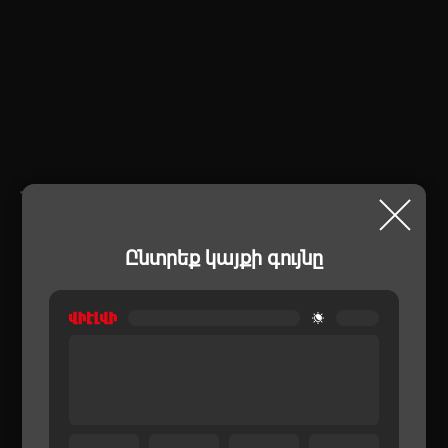
ՆՄԱՆԱՏԻՊ ԱՊՐԱՆՔՆԵՐ
Ընտրեք կայքի գույնը