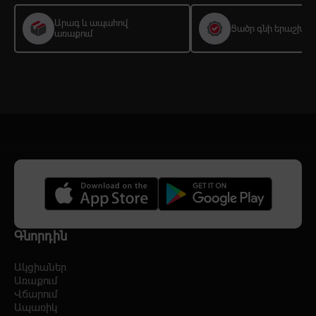
Արագ և ապահով
Ցածր գնի երաշխիք
առաքում
Գնորդին
Ակցիաներ
Առաքում
Վճարում
Ապառիկ