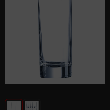
Խոհանոցի համար
Գեղեցկություն և խնամք
Ավտոմեքենաների աուդիոտեխնիկա
Գործիքներ
Սանկերամիկա
Տուն և այգի
Կահույք
Տեքստիլ