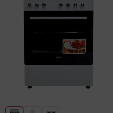
Խոհանոցի համար
Գեղեցկություն և խնամք
Ավտոմեքենաների աուդիոտեխնիկա
Գործիքներ
Սանկերամիկա
Տուն և այգի
Կահույք
Տեքստիլ