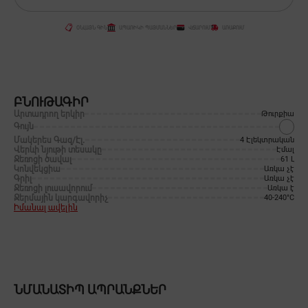
ՕՆԼԱՅՆ ԳԻՆ
ԱՊԱՌԻԿԻ ՊԱՅՄԱՆՆԵՐ
ՎՃԱՐՈՒՄ
ԱՌԱՔՈՒՄ
ԲՆՈՒԹԱԳԻՐ
Արտադրող երկիր
Թուրքիա
Գույն
Մակերես Գազ/Էլ․
4 Էլեկտրական
Վերևի նյութի տեսակը
Էմալ
Ջեռոցի ծավալ
61 Լ
Կոնվեկցիա
Առկա չէ
Գրիլ
Առկա չէ
Ջեռոցի լուսավորում
Առկա է
Ջերմային կարգավորիչ
40-240°C
Իմանալ ավելին
ՆՄԱՆԱՏԻՊ ԱՊՐԱՆՔՆԵՐ