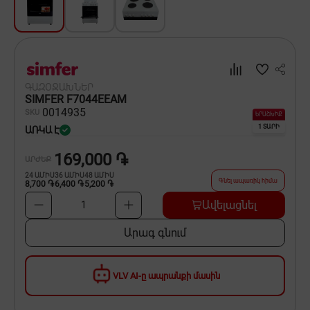
Սպասք
Տնտեսական ապրանքներ
Ինքնագնացներ և ինքնագլորներ
ԳԱԶՕՋԱԽՆԵՐ
SIMFER F7044EEAM
00
14935
SKU
ԵՐԱՇԽԻՔ
1 ՏԱՐԻ
ԱՌԿԱ Է
169,000 ֏
ԱՐԺԵՔ
24
ԱՄԻՍ
36
ԱՄԻՍ
48
ԱՄԻՍ
Գնել ապառիկ հիմա
8,700 ֏
6,400 ֏
5,200 ֏
Ավելացնել
1
Արագ գնում
VLV AI-ը ապրանքի մասին