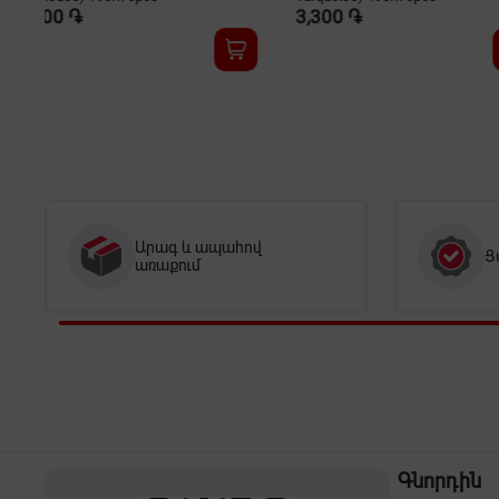
3,300 ֏
3,300 ֏
Արագ և ապահով
Ց
առաքում
Գնորդին