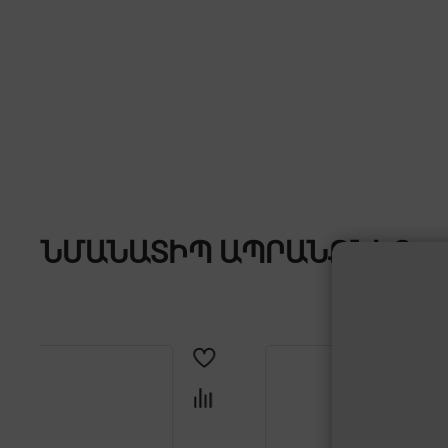
ՆՄԱՆԱՏԻՊ ԱՊՐԱՆՔՆԵՐ