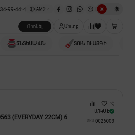
34-99-44
|
AMD
Որոնել
Մուտք
ՏՆՏԵՍԱԿԱՆ
ՏՈՒՆ ՈՒ ԱՅԳԻ
ԱՌԿԱ Է
563 (EVERYDAY 22CM) 6
00
26003
SKU