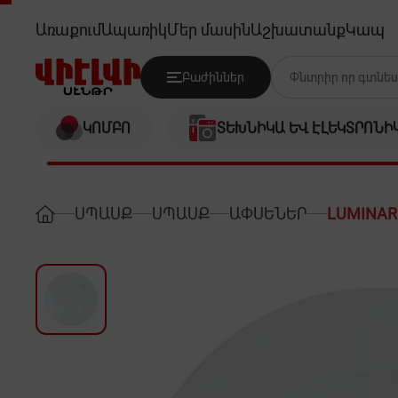
LUMINARC G0563 (EVERYDAY 22
Առաքում
Ապառիկ
Մեր մասին
Աշխատանք
Կապ
Բաժիններ
ԿՈՄԲՈ
ՏԵԽՆԻԿԱ ԵՎ ԷԼԵԿՏՐՈՆԻ
ՍՊԱՍՔ
ՍՊԱՍՔ
ԱՓՍԵՆԵՐ
LUMINARC