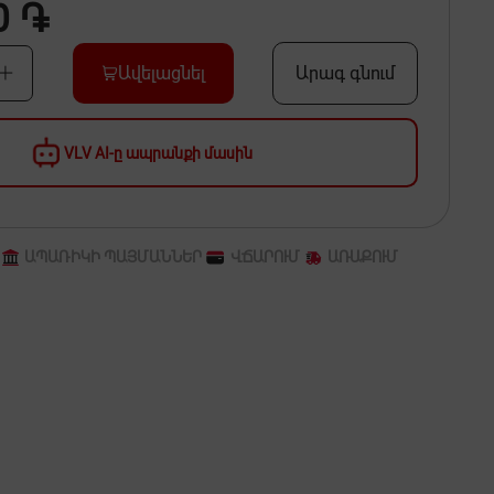
0 ֏
Ավելացնել
Արագ գնում
VLV AI-ը ապրանքի մասին
ԱՊԱՌԻԿԻ ՊԱՅՄԱՆՆԵՐ
ՎՃԱՐՈՒՄ
ԱՌԱՔՈՒՄ