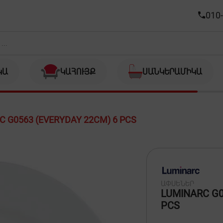
CM) 6 PCS
010-
ԿԱ
ԿԱՀՈՒՅՔ
ՍԱՆԿԵՐԱՄԻԿԱ
 G0563 (EVERYDAY 22CM) 6 PCS
ԱՓՍԵՆԵՐ
LUMINARC G0
PCS