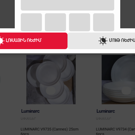
ԼՈՒՍԱՅԻՆ ՌԵԺԻՄ
ՄՈՒԹ ՌԵԺԻ
ԱՓՍԵՆԵՐ
ԱՓՍԵՆԵՐ
nnes) 25sm
LUMINARC V9734 (Cannes) 20sm
LUMINARC G
6pcs
6 pcs