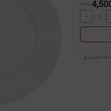
4,50
ԱՐԺԵՔ
1
ՕՆԼԱՅՆ ԳԻՆ