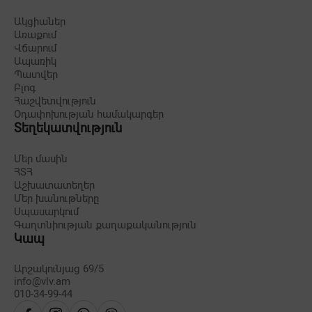
Ակցիաներ
Առաքում
Վճարում
Ապառիկ
Պատվեր
Բլոգ
Հաշվետվություն
Օդափոխության համակարգեր
Տեղեկատվություն
Մեր մասին
ՀՏՀ
Աշխատատեղեր
Մեր խանութները
Սպասարկում
Գաղտնիության քաղաքականություն
Կապ
Արշակունյաց 69/5
info@vlv.am
010-34-99-44