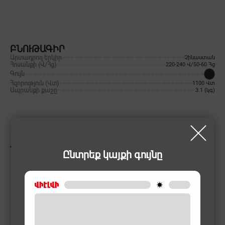
ԲՆՈՒԹԱԳԻՐ
Արտադրող երկիր
Չինաստան
Հոսանքի (Վ/Հց)
220-240 Վ/50-60 Հց
Գույն
Հզորություն (Վտ)
1100 Վտ
Ապրանքի քաշը
3.1 (կգ)
ՆՄԱՆԱՏԻՊ ԱՊՐԱՆՔՆԵՐ
Ընտրեք կայքի գույնը