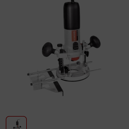
Խոհանոցի համար
Գեղեցկություն և խնամք
Ավտոմեքենաների աուդիոտեխնիկա
Գործիքներ
Սանկերամիկա
Տուն և այգի
Կահույք
Տեքստիլ