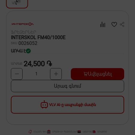
Սպասք
Տնտեսական ապրանքներ
ՖՐԵԶԵՐՆԵՐ
Ինքնագնացներ և ինքնագլորներ
INTERSKOL FM40/1000E
00
26052
SKU
ԱՌԿԱ Է
24,500 ֏
ԱՐԺԵՔ
Ավելացնել
1
Արագ գնում
VLV AI-ը ապրանքի մասին
ՕՆԼԱՅՆ ԳԻՆ
ԱՊԱՌԻԿԻ ՊԱՅՄԱՆՆԵՐ
ՎՃԱՐՈՒՄ
ԱՌԱՔՈՒՄ