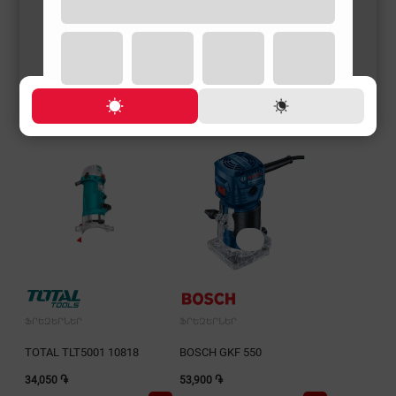
ՖՐԵԶԵՐՆԵՐ
ՖՐԵԶԵՐՆԵՐ
TOTAL TLT5001 10818
BOSCH GKF 550
34,050 ֏
53,900 ֏