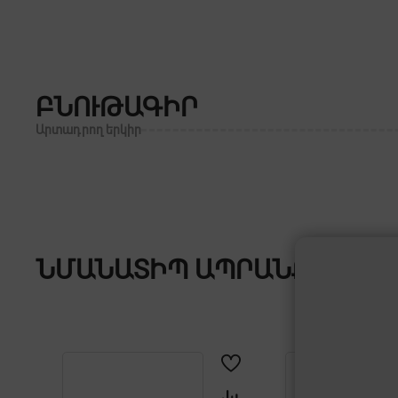
ԲՆՈՒԹԱԳԻՐ
Արտադրող երկիր
ՆՄԱՆԱՏԻՊ ԱՊՐԱՆՔՆԵՐ