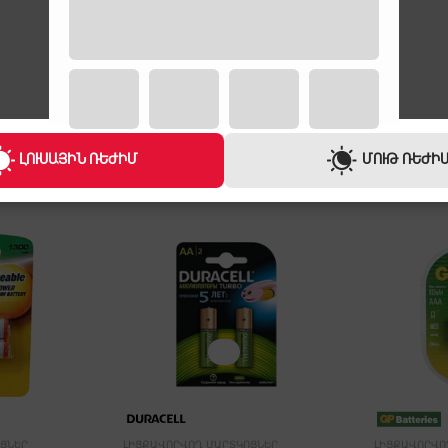
ԼՈՒՍԱՅԻՆ ՌԵԺԻՄ
ՄՈՒԹ ՌԵԺԻ
ՑՆԵՐ
ԼԻՑՔԱՎՈՐՎՈՂ ՄԱՐՏԿՈՑՆԵՐ
ԼԻՑՔԱՎՈՐՎՈ