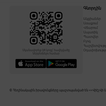
Գնորդին
Ակցիաներ
Առաքում
Վճարում
Ապառիկ
Պատվեր
Բլոգ
Հաշվետվությ
Օդափոխությ
Սկանավորեք QR կոդը՝ հավելվածը
ներբեռնելու համար
© Հեղինակային իրավունքները պաշտպանված են <<ՎիէլՎի Սե