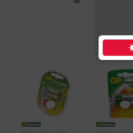
ԼԻՑՔԱՎՈՐՎՈՂ ՄԱՐՏԿՈՑՆԵՐ
ԼԻՑՔԱՎՈՐՎՈՂ ՄԱՐՏԿՈ