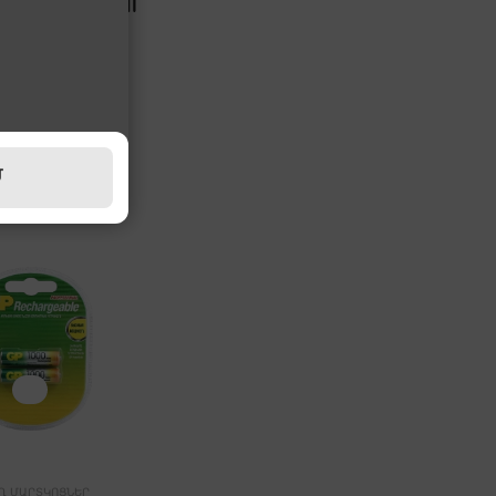
Մ
Ղ ՄԱՐՏԿՈՑՆԵՐ