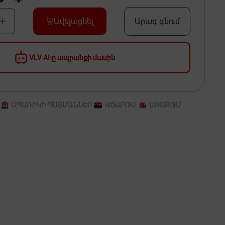
Ավելացնել
Արագ գնում
VLV AI-ը ապրանքի մասին
ԱՊԱՌԻԿԻ ՊԱՅՄԱՆՆԵՐ
ՎՃԱՐՈՒՄ
ԱՌԱՔՈՒՄ