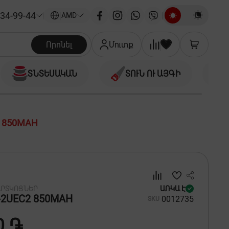
34-99-44
|
AMD
Որոնել
Մուտք
ՏՆՏԵՍԱԿԱՆ
ՏՈՒՆ ՈՒ ԱՅԳԻ
2 850MAH
ԱՐՏԿՈՑՆԵՐ
ԱՌԿԱ Է
-2UEC2 850MAH
00
12735
SKU
0 ֏