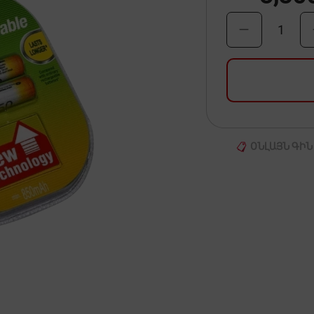
1
ՕՆԼԱՅՆ ԳԻՆ