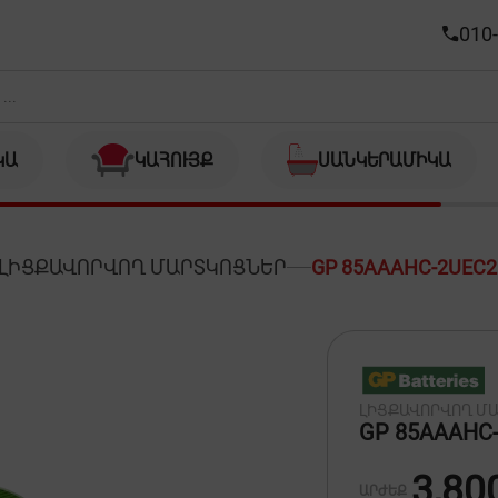
010-
ԿԱ
ԿԱՀՈՒՅՔ
ՍԱՆԿԵՐԱՄԻԿԱ
ԼԻՑՔԱՎՈՐՎՈՂ ՄԱՐՏԿՈՑՆԵՐ
GP 85AAAHC-2UEC
ԼԻՑՔԱՎՈՐՎՈՂ Մ
GP 85AAAHC
3,80
ԱՐԺԵՔ