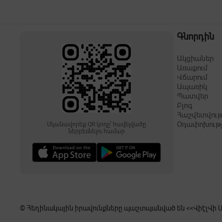
Գնորդին
Ակցիաներ
Առաքում
Վճարում
Ապառիկ
Պատվեր
Բլոգ
Հաշվետվութ
Օդափոխութ
Սկանավորեք QR կոդը՝ հավելվածը
ներբեռնելու համար
© Հեղինակային իրավունքները պաշտպանված են <<ՎիէլՎի Սե