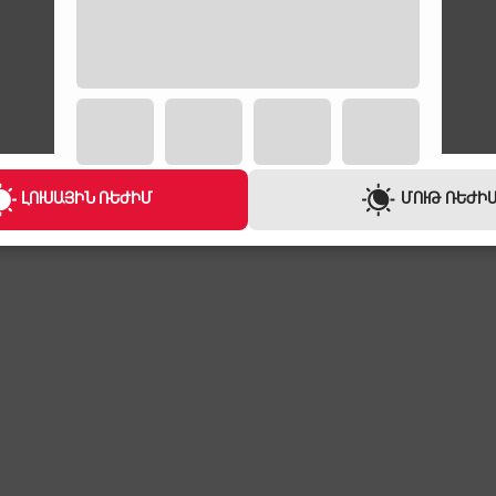
ԼՈՒՍԱՅԻՆ ՌԵԺԻՄ
ՄՈՒԹ ՌԵԺԻ