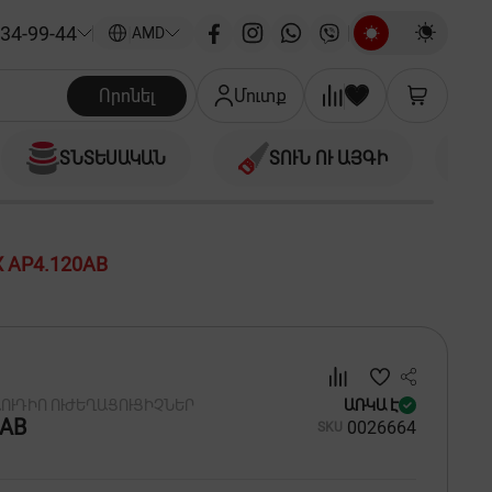
34-99-44
|
AMD
Որոնել
Մուտք
ՏՆՏԵՍԱԿԱՆ
ՏՈՒՆ ՈՒ ԱՅԳԻ
X AP4.120AB
ՈՒԴԻՈ ՈՒԺԵՂԱՑՈՒՑԻՉՆԵՐ
ԱՌԿԱ Է
0AB
00
26664
SKU