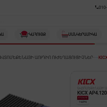
010-
ԿԱ
ԿԱՀՈՒՅՔ
ՍԱՆԿԵՐԱՄԻԿԱ
ԱՎՏՈՄԵՔԵՆԱՅԻ ԱՈՒԴԻՈ ՈՒԺԵՂԱՑՈՒՑԻՉՆԵՐ
KIC
ԱՎՏՈՄԵՔԵՆԱՅԻ Ա
KICX AP4.12
ԵՐԱՇԽԻՔ
1 ԱՄԻՍ