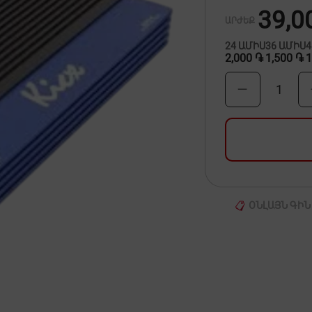
39,0
ԱՐԺԵՔ
24
ԱՄԻՍ
36
ԱՄԻՍ
2,000 ֏
1,500 ֏
1
1
ՕՆԼԱՅՆ ԳԻՆ