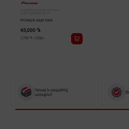
ԱՎՏՈՄԵՔԵՆԱՅԻ ԱՈՒԴԻՈ
ՈՒԺԵՂԱՑՈՒՑԻՉՆԵՐ
PIONEER GMD1004
45,000 ֏
1,700 ֏
/
Ամիս
Արագ և ապահով
Ց
առաքում