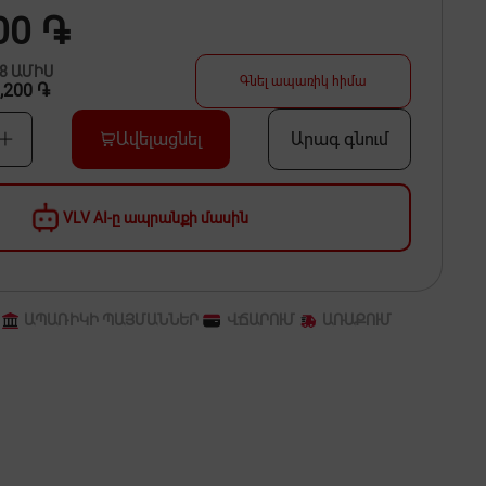
00 ֏
48
ԱՄԻՍ
Գնել ապառիկ հիմա
,200 ֏
Ավելացնել
Արագ գնում
VLV AI-ը ապրանքի մասին
ԱՊԱՌԻԿԻ ՊԱՅՄԱՆՆԵՐ
ՎՃԱՐՈՒՄ
ԱՌԱՔՈՒՄ