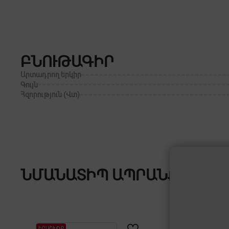
ԲՆՈՒԹԱԳԻՐ
Արտադրող երկիր
Գույն
Հզորություն (Վտ)
ՆՄԱՆԱՏԻՊ ԱՊՐԱՆՔՆԵՐ
ԵՐԱՇԽԻՔ