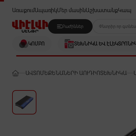
KICX AP4.120AB
Առաքում
Ապառիկ
Մեր մասին
Աշխատանք
Կապ
Բաժիններ
ԿՈՄԲՈ
ՏԵԽՆԻԿԱ ԵՎ ԷԼԵԿՏՐՈՆԻ
ԱՎՏՈՄԵՔԵՆԱՆԵՐԻ ԱՈՒԴԻՈՏԵԽՆԻԿԱ