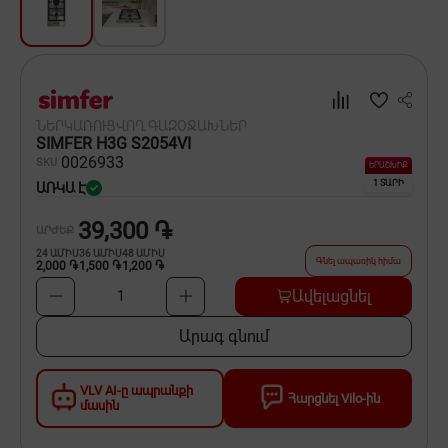
Սպասք
Տնտեսական ապրանքներ
Ինքնագնացներ և ինքնագլորներ
ՆԵՐԿԱՌՈՒՑՎՈՂ ԳԱԶՕՋԱԽՆԵՐ
SIMFER H3G S2054VI
00
26933
SKU
ԵՐԱՇԽԻՔ
1 ՏԱՐԻ
ԱՌԿԱ Է
39,300 ֏
ԱՐԺԵՔ
24
ԱՄԻՍ
36
ԱՄԻՍ
48
ԱՄԻՍ
Գնել ապառիկ հիմա
2,000 ֏
1,500 ֏
1,200 ֏
Ավելացնել
1
Արագ գնում
VLV AI-ը ապրանքի
Հարցնել Vilo-ին
մասին