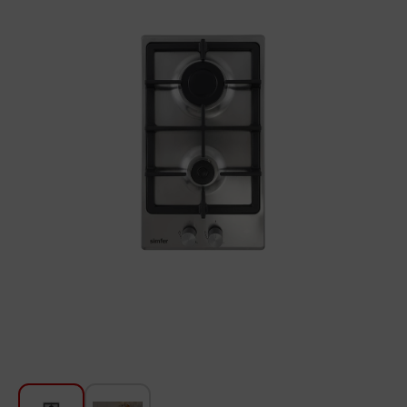
Խոհանոցի համար
Գեղեցկություն և խնամք
Ավտոմեքենաների աուդիոտեխնիկա
Գործիքներ
Սանկերամիկա
Տուն և այգի
Կահույք
Տեքստիլ