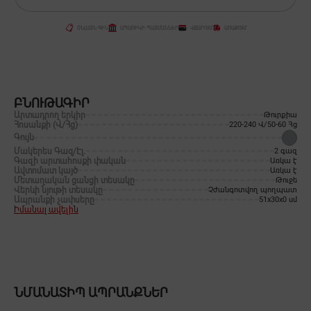
ՕՆԼԱՅՆ ԳԻՆ
ԱՊԱՌԻԿԻ ՊԱՅՄԱՆՆԵՐ
ՎՃԱՐՈՒՄ
ԱՌԱՔՈՒՄ
ԲՆՈՒԹԱԳԻՐ
Արտադրող երկիր
Թուրքիա
Հոսանքի (Վ/Հց)
220-240 Վ/50-60 Հց
Գույն
Մակերես Գազ/Էլ․
2 գազ
Գազի արտահոսքի փական
Առկա է
Ավտոմատ կայծ
Առկա է
Մետաղական ցանցի տեսակը
Թուջե
Վերևի նյութի տեսակը
Չժանգոտվող պողպատ
Ապրանքի չափսերը
51x30x0 սմ
Իմանալ ավելին
ՆՄԱՆԱՏԻՊ ԱՊՐԱՆՔՆԵՐ