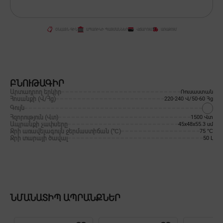
ՕՆԼԱՅՆ ԳԻՆ
ԱՊԱՌԻԿԻ ՊԱՅՄԱՆՆԵՐ
ՎՃԱՐՈՒՄ
ԱՌԱՔՈՒՄ
ԲՆՈՒԹԱԳԻՐ
Արտադրող երկիր
Ռուսաստան
Հոսանքի (Վ/Հց)
220-240 Վ/50-60 Հց
Գույն
Հզորություն (Վտ)
1500 Վտ
Ապրանքի չափսերը
45x48x55.3 սմ
Ջրի առավելագույն ջերմաստիճան (°С)
75 °С
Ջրի տարայի ծավալ
50 Լ
ՆՄԱՆԱՏԻՊ ԱՊՐԱՆՔՆԵՐ