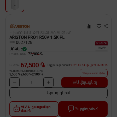
Սպասք
Տնտեսական ապրանքներ
Ինքնագնացներ և ինքնագլորներ
ԷԼԵԿՏՐԱԿԱՆ ՋՐԱՏԱՔԱՑՈՒՑԻՉՆԵՐ
ARISTON PRO1 R50V 1.5K PL
00
27128
SKU
ԵՐԱՇԽԻՔ
1 ՏԱՐԻ
ԱՌԿԱ Է
72,900 ֏
ՄԻՋԻՆ ԳԻՆ
67,500 ֏
ԱՐԺԵՔ
Ակցիան գործում է
2026-07-14
մինչև
2026-08-15
24
ԱՄԻՍ
36
ԱՄԻՍ
48
ԱՄԻՍ
Գնել ապառիկ հիմա
3,500 ֏
2,600 ֏
2,100 ֏
Ավելացնել
1
Արագ գնում
VLV AI-ը ապրանքի
Հարցնել Vilo-ին
մասին