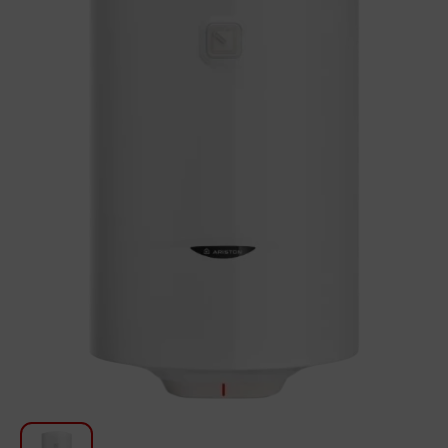
Խոհանոցի համար
Գեղեցկություն և խնամք
Ավտոմեքենաների աուդիոտեխնիկա
Գործիքներ
Սանկերամիկա
Տուն և այգի
Կահույք
Տեքստիլ