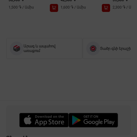
1,500 ֏
/
Ամիս
1,600 ֏
/
Ամիս
2,300 ֏
/
Ամի
Արագ և ապահով
Ցածր գնի երաշխիք
առաքում