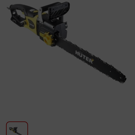
Խոհանոցի համար
Գեղեցկություն և խնամք
Ավտոմեքենաների աուդիոտեխնիկա
Գործիքներ
Սանկերամիկա
Տուն և այգի
Կահույք
Տեքստիլ