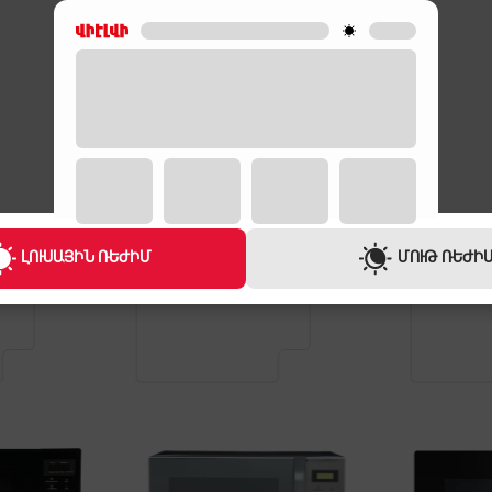
ԵՐԱՇԽԻՔ
ԵՐԱՇԽԻՔ
3 ՏԱՐԻ
1 ՏԱՐԻ
ԼՈՒՍԱՅԻՆ ՌԵԺԻՄ
ՄՈՒԹ ՌԵԺԻ