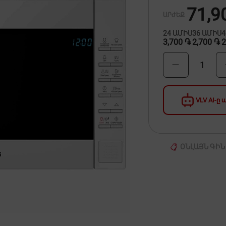
71,9
ԱՐԺԵՔ
24
ԱՄԻՍ
36
ԱՄԻՍ
3,700 ֏
2,700 ֏
2
1
VLV AI-ը
ՕՆԼԱՅՆ ԳԻՆ