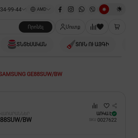
34-99-44
|
AMD
Որոնել
Մուտք
ՏՆՏԵՍԱԿԱՆ
ՏՈՒՆ ՈՒ ԱՅԳԻ
SAMSUNG GE88SUW/BW
 ՎԱՌԱՐԱՆՆԵՐ
ԱՌԿԱ Է
E88SUW/BW
00
27622
SKU