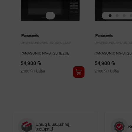
ՄԻԿՐՈԱԼԻՔԱՅԻՆ ՎԱՌԱՐԱՆՆԵՐ
ՄԻԿՐՈԱԼԻՔԱՅԻՆ ՎԱՌ
PANASONIC NN-ST25HBZUE
PANASONIC NN-ST2
54,900 ֏
54,900 ֏
2,100 ֏
/
Ամիս
2,100 ֏
/
Ամիս
Արագ և ապահով
Ց
առաքում