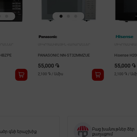
ԱՐԱՆՆԵՐ
ՄԻԿՐՈԱԼԻՔԱՅԻՆ ՎԱՌԱՐԱՆՆԵՐ
ՄԻԿՐՈԱԼԻՔԱ
5HBZPE
PANASONIC NN-ST32MMZUE
Hisense H2
55,000 ֏
55,000 ֏
2,100 ֏
/
Ամիս
2,100 ֏
/
Ամ
Բաց խանութներ ձեր
ածր գնի երաշխիք
քաղաքում