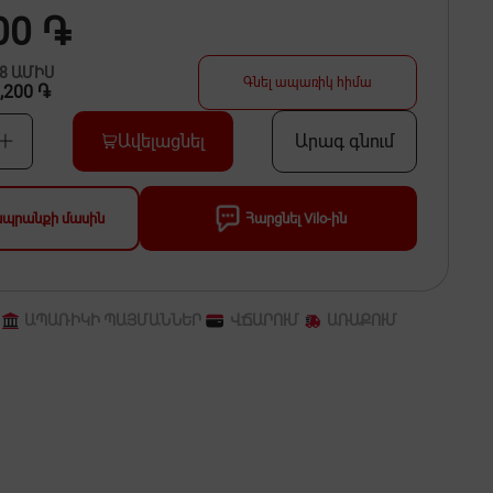
00 ֏
48
ԱՄԻՍ
Գնել ապառիկ հիմա
,200 ֏
Ավելացնել
Արագ գնում
 ապրանքի մասին
Հարցնել Vilo-ին
ԱՊԱՌԻԿԻ ՊԱՅՄԱՆՆԵՐ
ՎՃԱՐՈՒՄ
ԱՌԱՔՈՒՄ