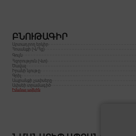
ԲՆՈՒԹԱԳԻՐ
Արտադրող երկիր
Հոսանքի (Վ/Հց)
Գույն
Հզորություն (Վտ)
Ծավալ
Իրանի նյութը
Գրիլ
Ապրանքի չափսերը
Ափսեի տրամագիծ
Իմանալ ավելին