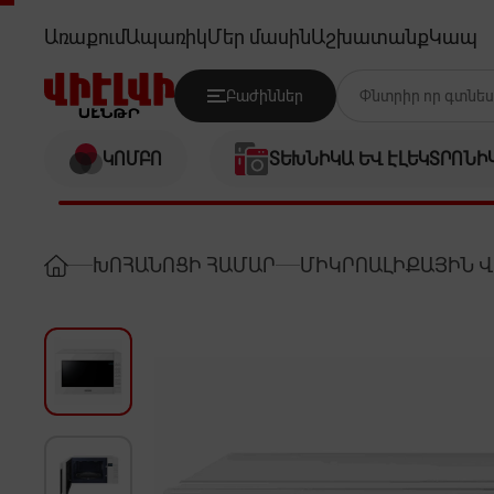
SAMSUNG GE88SUW/BW
Առաքում
Ապառիկ
Մեր մասին
Աշխատանք
Կապ
Բաժիններ
ԿՈՄԲՈ
ՏԵԽՆԻԿԱ ԵՎ ԷԼԵԿՏՐՈՆԻ
ԽՈՀԱՆՈՑԻ ՀԱՄԱՐ
ՄԻԿՐՈԱԼԻՔԱՅԻՆ 