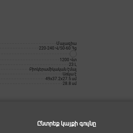
Մալազիա
220-240 Վ/50-60 Հց
1200 Վտ
23 Լ
Բիոկերամիկական էմալ
Առկա է
49x37.2x27.5 սմ
28.8 սմ
Ընտրեք կայքի գույնը