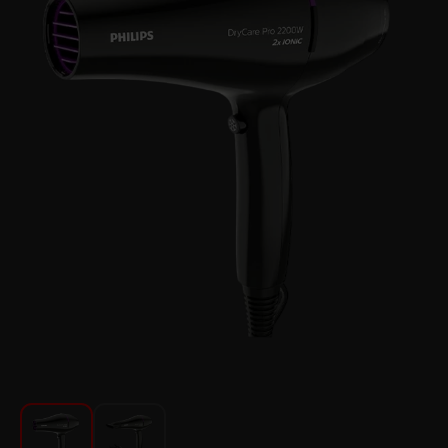
Խոհանոցի համար
Գեղեցկություն և խնամք
Ավտոմեքենաների աուդիոտեխնիկա
Գործիքներ
Սանկերամիկա
Տուն և այգի
Կահույք
Տեքստիլ