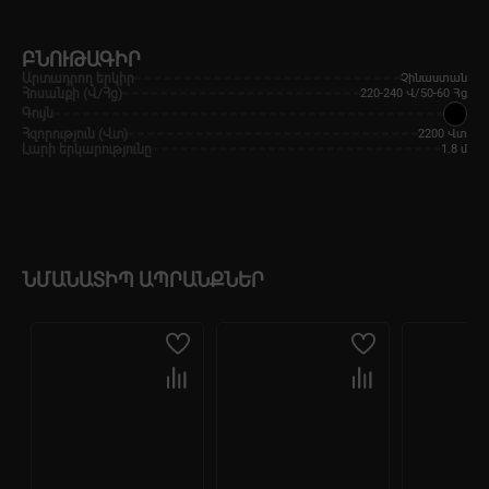
ԲՆՈՒԹԱԳԻՐ
Արտադրող երկիր
Չինաստան
Հոսանքի (Վ/Հց)
220-240 Վ/50-60 Հց
Գույն
Հզորություն (Վտ)
2200 Վտ
Լարի երկարությունը
1.8 մ
ՆՄԱՆԱՏԻՊ ԱՊՐԱՆՔՆԵՐ