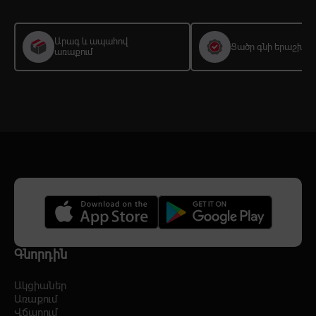
Արագ և ապահով
Ցածր գնի երաշխիք
առաքում
Գնորդին
Ակցիաներ
Առաքում
Վճարում