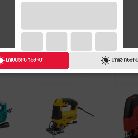
ԵՐԱՇԽԻՔ
1 ՏԱՐԻ
ԼՈՒՍԱՅԻՆ ՌԵԺԻՄ
ՄՈՒԹ ՌԵԺԻ