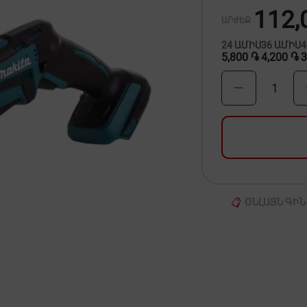
112,
ԱՐԺԵՔ
24
ԱՄԻՍ
36
ԱՄԻՍ
5,800 ֏
4,200 ֏
3
1
ՕՆԼԱՅՆ ԳԻՆ