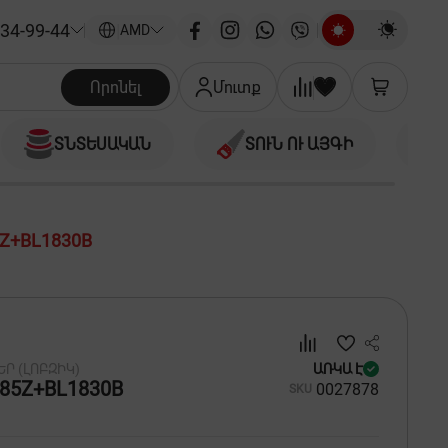
34-99-44
|
AMD
Որոնել
Մուտք
ՏՆՏԵՍԱԿԱՆ
ՏՈՒՆ ՈՒ ԱՅԳԻ
Z+BL1830B
Ր (ԼՈԲԶԻԿ)
ԱՌԿԱ Է
85Z+BL1830B
00
27878
SKU