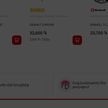
ԲԶԻԿ)
ՈԼՈՐԱՀԱՏ ՍՂՈՑՆԵՐ (ԼՈԲԶԻԿ)
ՈԼՈՐԱՀԱՏ ՍՂ
47
DEWALT DWE349
EINHELL TC
52,600 ֏
23,700 ֏
2,000 ֏
/
Ամիս
Բաց խանութներ ձեր
ածր գնի երաշխիք
քաղաքում