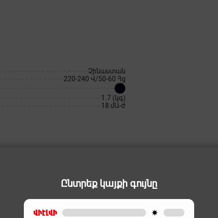
Չինաստան
220-240 Վ/50-60 Հց
1.7 (կգ)
18 մԱ-ժ
Ընտրեք կայքի գույնը