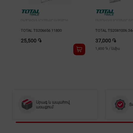
ՈԼՈՐԱՀԱՏ ՍՂՈՑՆԵՐ (ԼՈԲԶԻԿ)
ՈԼՈՐԱՀԱՏ ՍՂՈՑՆԵՐ (ԼՈ
TOTAL TS206656 11800
TOTAL TS2081006 34
25,500 ֏
37,000 ֏
1,400 ֏
/
Ամիս
Արագ և ապահով
Ց
առաքում