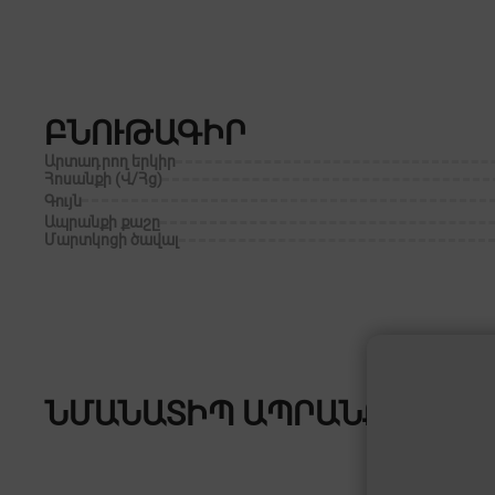
ԲՆՈՒԹԱԳԻՐ
Արտադրող երկիր
Հոսանքի (Վ/Հց)
Գույն
Ապրանքի քաշը
Մարտկոցի ծավալ
ՆՄԱՆԱՏԻՊ ԱՊՐԱՆՔՆԵՐ