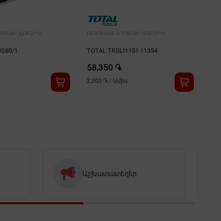
ՈՑՆԵՐ (ԼՈԲԶԻԿ)
ՈԼՈՐԱՀԱՏ ՍՂՈՑՆԵՐ (ԼՈԲԶԻԿ)
ՈԼՈ
JS80/1
TOTAL TRSLI1151 11354
TOT
58,350 ֏
54
2,200 ֏
/
Ամիս
2,1
Աշխատատեղեր