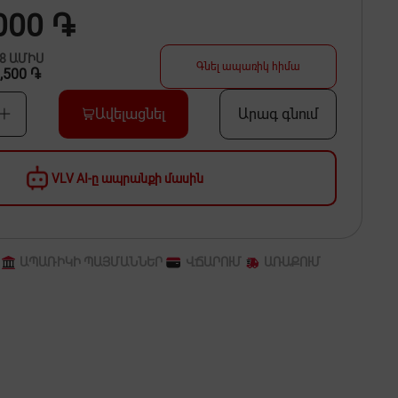
000 ֏
48
ԱՄԻՍ
Գնել ապառիկ հիմա
,500 ֏
Ավելացնել
Արագ գնում
VLV AI-ը ապրանքի մասին
ԱՊԱՌԻԿԻ ՊԱՅՄԱՆՆԵՐ
ՎՃԱՐՈՒՄ
ԱՌԱՔՈՒՄ