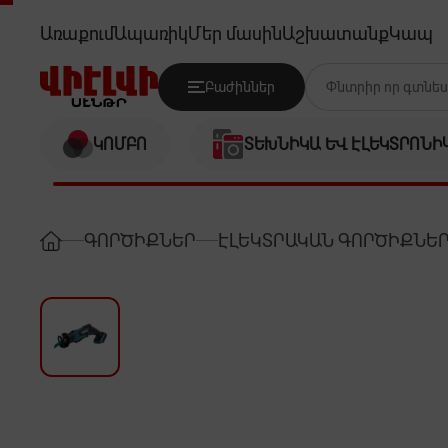
MAKITA DJR185Z+BL1830B
Առաքում
Ապառիկ
Մեր մասին
Աշխատանք
Կապ
Բաժիններ
ԿՈՄԲՈ
ՏԵԽՆԻԿԱ ԵՎ ԷԼԵԿՏՐՈՆԻ
ԳՈՐԾԻՔՆԵՐ
ԷԼԵԿՏՐԱԿԱՆ ԳՈՐԾԻՔՆԵ