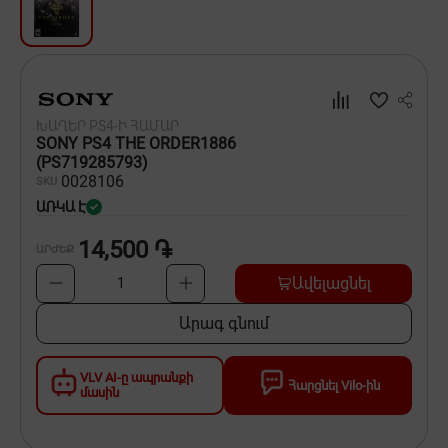
Սպասք
Տնտեսական ապրանքներ
Ինքնագնացներ և ինքնագլորներ
ԽԱՂԵՐ PS4-Ի ՀԱՄԱՐ
SONY PS4 THE ORDER1886
(PS719285793)
00
28106
SKU
ԱՌԿԱ Է
14,500 ֏
ԱՐԺԵՔ
Ավելացնել
1
Արագ գնում
VLV AI-ը ապրանքի
Հարցնել Vilo-ին
մասին