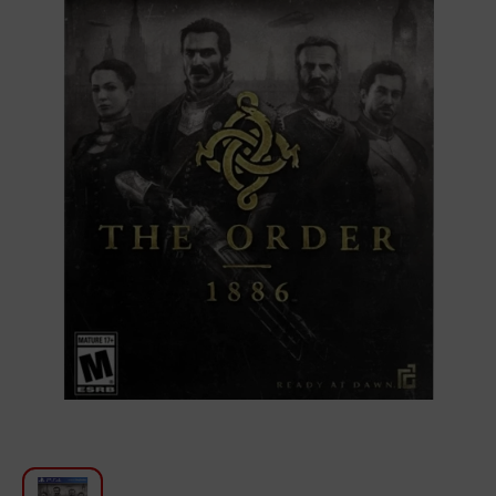
Խոհանոցի համար
Գեղեցկություն և խնամք
Ավտոմեքենաների աուդիոտեխնիկա
Գործիքներ
Սանկերամիկա
Տուն և այգի
Կահույք
Տեքստիլ