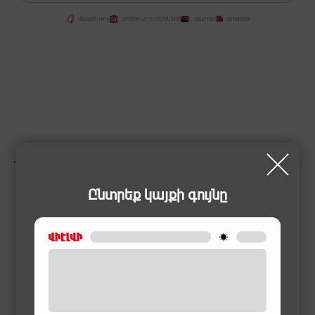
ՕՆԼԱՅՆ ԳԻՆ
ԱՊԱՌԻԿԻ ՊԱՅՄԱՆՆԵՐ
ՎՃԱՐՈՒՄ
ԱՌԱՔՈՒՄ
ՆՄԱՆԱՏԻՊ ԱՊՐԱՆՔՆԵՐ
Ընտրեք կայքի գույնը