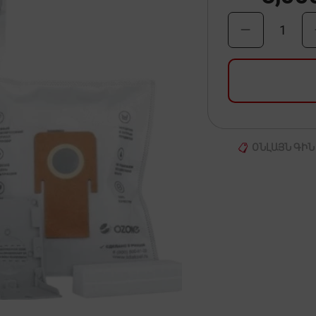
1
ՕՆԼԱՅՆ ԳԻՆ