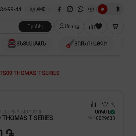
34-99-44
|
AMD
Որոնել
Մուտք
ՏՆՏԵՍԱԿԱՆ
ՏՈՒՆ ՈՒ ԱՅԳԻ
TS09 THOMAS T SERIES
ԳԱՆԵՐԻ ՀԱՎԱՔԱԾՈՒ
ԱՌԿԱ Է
 THOMAS T SERIES
00
29633
SKU
0 ֏