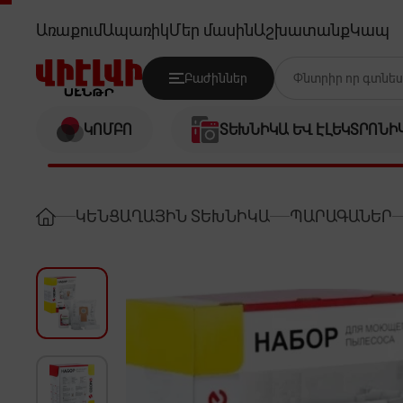
OZONE FTS09 THOMAS T SERIES
Առաքում
Ապառիկ
Մեր մասին
Աշխատանք
Կապ
Բաժիններ
ԿՈՄԲՈ
ՏԵԽՆԻԿԱ ԵՎ ԷԼԵԿՏՐՈՆԻ
ԿԵՆՑԱՂԱՅԻՆ ՏԵԽՆԻԿԱ
ՊԱՐԱԳԱՆԵՐ