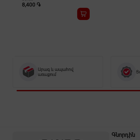
8,400 ֏
Արագ և ապահով
Ց
առաքում
Գնորդին