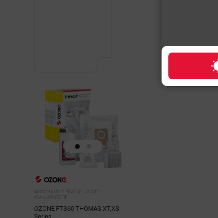
ՓՈՇԵԿՈՒԼԻ ՊԱՐԱԳԱՆԵՐԻ
ՀԱՎԱՔԱԾՈՒ
OZONE FTS60 THOMAS XT,XS
Series