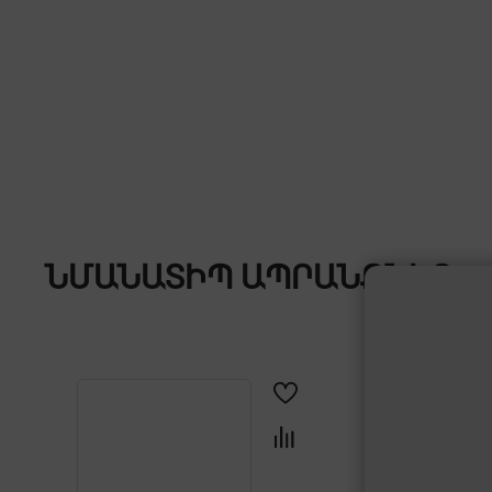
ՆՄԱՆԱՏԻՊ ԱՊՐԱՆՔՆԵՐ