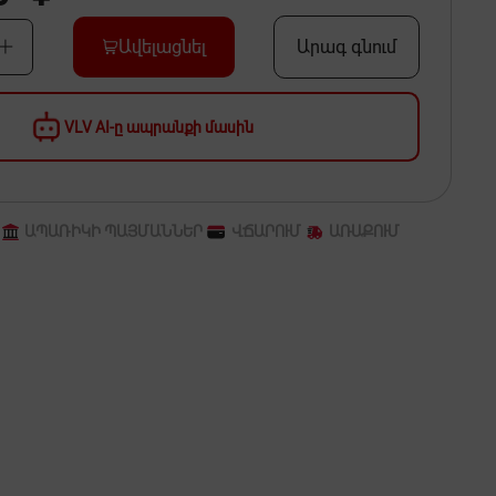
Ավելացնել
Արագ գնում
VLV AI-ը ապրանքի մասին
ԱՊԱՌԻԿԻ ՊԱՅՄԱՆՆԵՐ
ՎՃԱՐՈՒՄ
ԱՌԱՔՈՒՄ