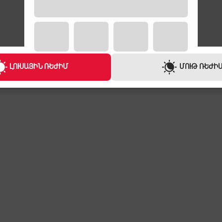
ԼՈՒՍԱՅԻՆ ՌԵԺԻՄ
ՄՈՒԹ ՌԵԺԻ