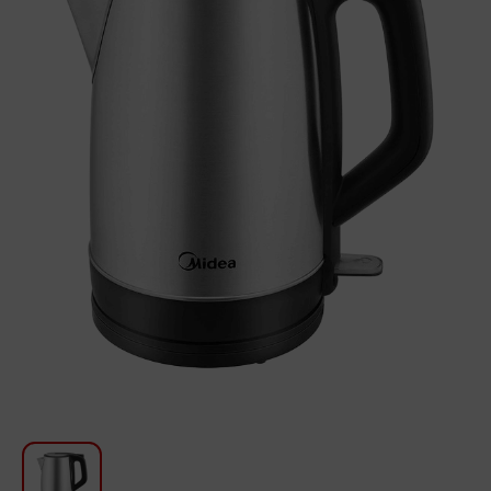
Խոհանոցի համար
Գեղեցկություն և խնամք
Ավտոմեքենաների աուդիոտեխնիկա
Գործիքներ
Սանկերամիկա
Տուն և այգի
Կահույք
Տեքստիլ