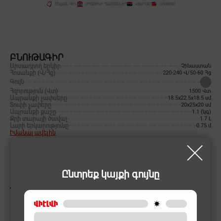
ՕՆԼԱՅՆ ԳԻՆ
ԱՊԱՌԻԿԻ ՊԱՅՄԱՆՆԵՐ
ՎՃԱՐՈՒՄ
ԱՌԱՔՈՒՄ
ԲՆՈՒԹԱԳԻՐ
Արտադրող երկիր
Չինաստան
Հոսանքի (Վ/Հց)
220-240 Վ/50-60 Հց
Գույն
Հզորություն (Վտ)
1500 Վտ
Ապրանքի չափսերը
18.5x22.5x18.5 սմ
Տուփի չափերը
20x25x20 սմ
Ապրանքի քաշը
1.1 (կգ)
Ջրի տարայի ծավալ
1.7 Լ
Լարի երկարությունը
0.75 մ
Իմանալ ավելին
Ընտրեք կայքի գույնը
ՆՄԱՆԱՏԻՊ ԱՊՐԱՆՔՆԵՐ