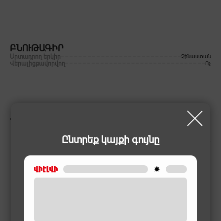
ԲՆՈՒԹԱԳԻՐ
Արտադրող երկիր
Չինաստան
Վերալիցքավորվող
Ոչ
ՆՄԱՆԱՏԻՊ ԱՊՐԱՆՔՆԵՐ
Ընտրեք կայքի գույնը