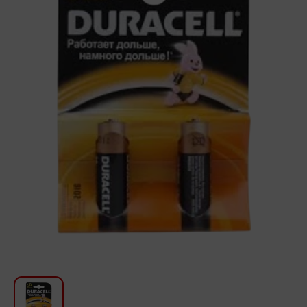
Խոհանոցի համար
Գեղեցկություն և խնամք
Ավտոմեքենաների աուդիոտեխնիկա
Գործիքներ
Սանկերամիկա
Տուն և այգի
Կահույք
Տեքստիլ