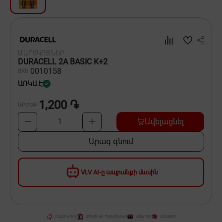
Սպասք
Տնտեսական ապրանքներ
ՄԱՐՏԿՈՑՆԵՐ
Ինքնագնացներ և ինքնագլորներ
DURACELL 2A BASIC K+2
00
10158
SKU
ԱՌԿԱ Է
1,200 ֏
ԱՐԺԵՔ
Ավելացնել
1
Արագ գնում
VLV AI-ը ապրանքի մասին
ՕՆԼԱՅՆ ԳԻՆ
ԱՊԱՌԻԿԻ ՊԱՅՄԱՆՆԵՐ
ՎՃԱՐՈՒՄ
ԱՌԱՔՈՒՄ