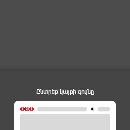
Ընտրեք կայքի գույնը
ԵՐԱՇԽԻՔ
ԵՐԱՇԽԻՔ
6 ԱՄԻՍ
1 ՏԱՐԻ