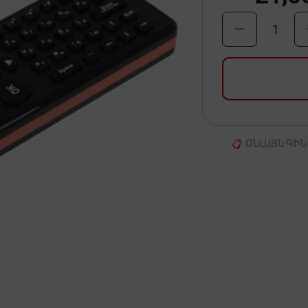
1
ՕՆԼԱՅՆ ԳԻՆ