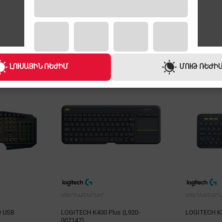
ԼՈՒՍԱՅԻՆ ՌԵԺԻՄ
ՄՈՒԹ ՌԵԺԻ
ՍՏԵՂՆԱՇԱՐՆԵՐ
ՍՏԵՂՆԱՇԱՐՆ
9 USB
LOGITECH K400 Plus (L920-
LOGITECH K3
007147)