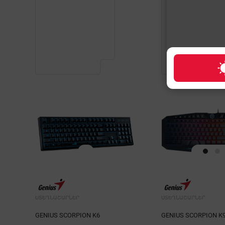
ՍՏԵՂՆԱՇԱՐՆԵՐ
ՍՏԵՂՆԱՇԱՐՆԵՐ
GENIUS SCORPION K6
GENIUS SCORPION K