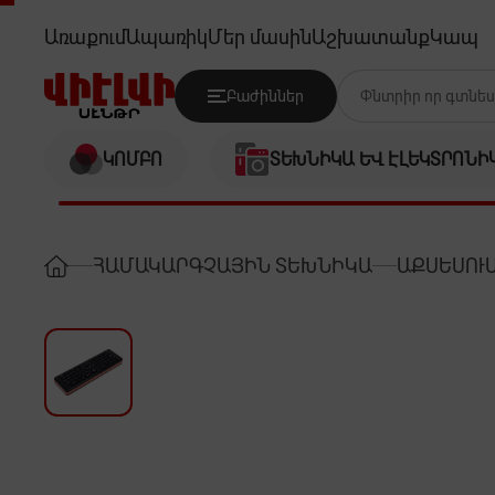
UPVEL UM511KB CORDLESS (TV
Առաքում
Ապառիկ
Մեր մասին
Աշխատանք
Կապ
Բաժիններ
ԿՈՄԲՈ
ՏԵԽՆԻԿԱ ԵՎ ԷԼԵԿՏՐՈՆԻ
ՀԱՄԱԿԱՐԳՉԱՅԻՆ ՏԵԽՆԻԿԱ
ԱՔՍԵՍՈՒ