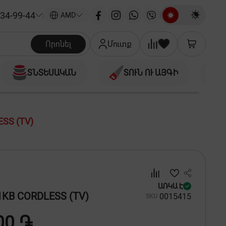
34-99-44
|
AMD
Որոնել
Մուտք
ՏՆՏԵՍԱԿԱՆ
ՏՈՒՆ ՈՒ ԱՅԳԻ
SS (TV)
ԱՌԿԱ Է
KB CORDLESS (TV)
00
15415
SKU
00 ֏