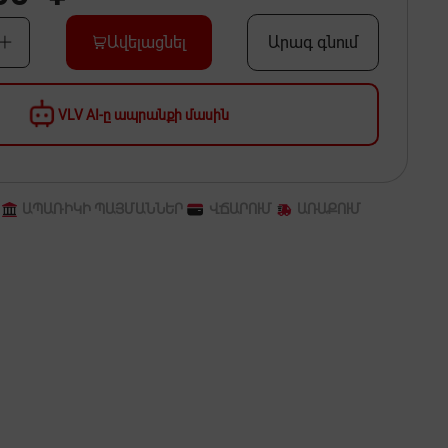
Ավելացնել
Արագ գնում
VLV AI-ը ապրանքի մասին
ԱՊԱՌԻԿԻ ՊԱՅՄԱՆՆԵՐ
ՎՃԱՐՈՒՄ
ԱՌԱՔՈՒՄ