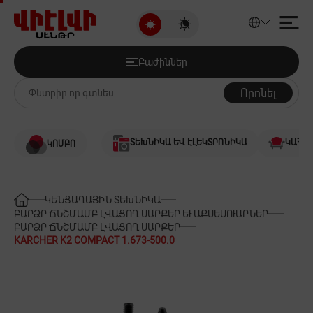
KARCHER K2 COMPACT 1.673-50
Բաժիններ
Զեղչված ապրանքներ
Բաժիններ
Աուդիո և վիդեո
Որոնել
Համակարգչային տեխնիկա
ՏԵԽՆԻԿԱ ԵՎ ԷԼԵԿՏՐՈՆԻԿԱ
ԿԱՀՈՒ
ԿՈՄԲՈ
Խաղեր և խաղային համակարգեր
Սմարթֆոններ և Հեռախոսներ
ԿԵՆՑԱՂԱՅԻՆ ՏԵԽՆԻԿԱ
ԲԱՐՁՐ ՃՆՇՄԱՄԲ ԼՎԱՑՈՂ ՍԱՐՔԵՐ ԵՒ ԱՔՍԵՍՈՒԱՐՆԵՐ
ԲԱՐՁՐ ՃՆՇՄԱՄԲ ԼՎԱՑՈՂ ՍԱՐՔԵՐ
Ջեռուցում և Հովացում
KARCHER K2 COMPACT 1.673-500.0
Խոշոր կենցաղային տեխնիկա
Կենցաղային տեխնիկա