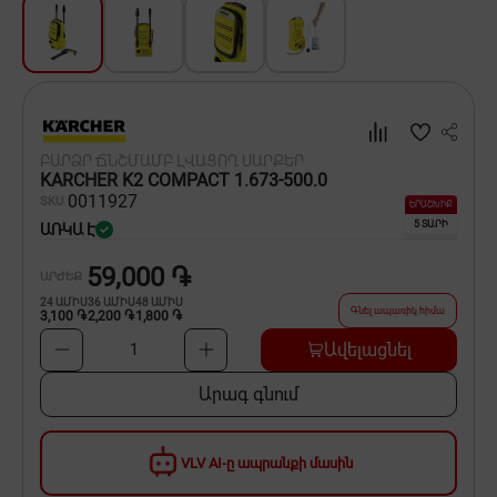
Սպասք
Տնտեսական ապրանքներ
Ինքնագնացներ և ինքնագլորներ
ԲԱՐՁՐ ՃՆՇՄԱՄԲ ԼՎԱՑՈՂ ՍԱՐՔԵՐ
KARCHER K2 COMPACT 1.673-500.0
00
11927
SKU
ԵՐԱՇԽԻՔ
5 ՏԱՐԻ
ԱՌԿԱ Է
59,000 ֏
ԱՐԺԵՔ
24
ԱՄԻՍ
36
ԱՄԻՍ
48
ԱՄԻՍ
Գնել ապառիկ հիմա
3,100 ֏
2,200 ֏
1,800 ֏
Ավելացնել
1
Արագ գնում
VLV AI-ը ապրանքի մասին