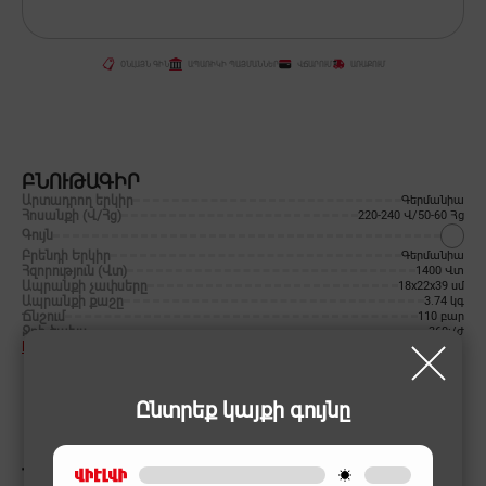
ՕՆԼԱՅՆ ԳԻՆ
ԱՊԱՌԻԿԻ ՊԱՅՄԱՆՆԵՐ
ՎՃԱՐՈՒՄ
ԱՌԱՔՈՒՄ
ԲՆՈՒԹԱԳԻՐ
Արտադրող երկիր
Գերմանիա
Հոսանքի (Վ/Հց)
220-240 Վ/50-60 Հց
Գույն
Բրենդի Երկիր
Գերմանիա
Հզորություն (Վտ)
1400 Վտ
Ապրանքի չափսերը
18x22x39 սմ
Ապրանքի քաշը
3.74 կգ
Ճնշում
110 բար
Ջրի ծախս
360լ/ժ
Իմանալ ավելին
Ընտրեք կայքի գույնը
ՆՄԱՆԱՏԻՊ ԱՊՐԱՆՔՆԵՐ