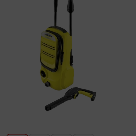
Խոհանոցի համար
Գեղեցկություն և խնամք
Ավտոմեքենաների աուդիոտեխնիկա
Գործիքներ
Սանկերամիկա
Տուն և այգի
Կահույք
Տեքստիլ