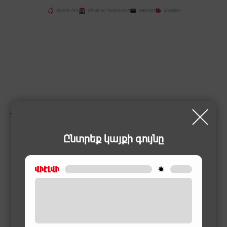
ՕՆԼԱՅՆ ԳԻՆ
ԱՊԱՌԻԿԻ ՊԱՅՄԱՆՆԵՐ
ՎՃԱՐՈՒՄ
ԱՌԱՔՈՒՄ
ՆՄԱՆԱՏԻՊ ԱՊՐԱՆՔՆԵՐ
Ընտրեք կայքի գույնը