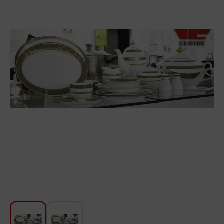
Խոհանոցի համար
Գեղեցկություն և խնամք
Ավտոմեքենաների աուդիոտեխնիկա
Գործիքներ
Սանկերամիկա
Տուն և այգի
Կահույք
Տեքստիլ