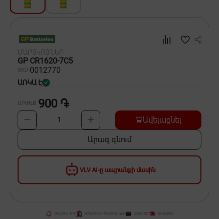
Սպասք
Տնտեսական ապրանքներ
ՄԱՐՏԿՈՑՆԵՐ
Ինքնագնացներ և ինքնագլորներ
GP CR1620-7C5
00
12770
SKU
ԱՌԿԱ Է
900 ֏
ԱՐԺԵՔ
Ավելացնել
1
Արագ գնում
VLV AI-ը ապրանքի մասին
ՕՆԼԱՅՆ ԳԻՆ
ԱՊԱՌԻԿԻ ՊԱՅՄԱՆՆԵՐ
ՎՃԱՐՈՒՄ
ԱՌԱՔՈՒՄ