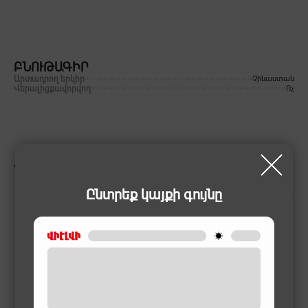
ԲՆՈՒԹԱԳԻՐ
Արտադրող երկիր
Չինաստան
Վերալիցքավորվող
Ոչ
ՆՄԱՆԱՏԻՊ ԱՊՐԱՆՔՆԵՐ
Ընտրեք կայքի գույնը