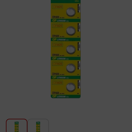
Խոհանոցի համար
Գեղեցկություն և խնամք
Ավտոմեքենաների աուդիոտեխնիկա
Գործիքներ
Սանկերամիկա
Տուն և այգի
Կահույք
Տեքստիլ