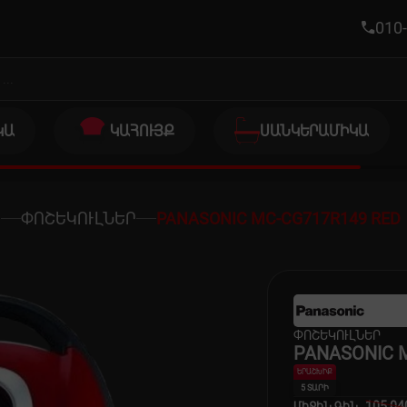
010-
ԿԱ
ԿԱՀՈՒՅՔ
ՍԱՆԿԵՐԱՄԻԿԱ
Ր
ՓՈՇԵԿՈՒԼՆԵՐ
PANASONIC MC-CG717R149 RED
ՓՈՇԵԿՈՒԼՆԵՐ
PANASONIC 
ԵՐԱՇԽԻՔ
5 ՏԱՐԻ
105,04