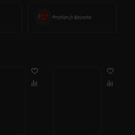
Փոշեկուլի ֆիլտրեր