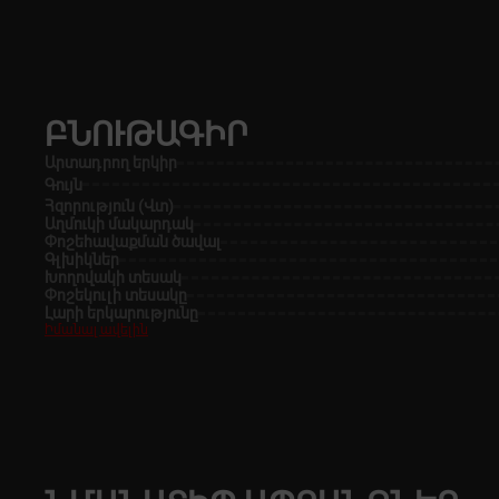
ԲՆՈՒԹԱԳԻՐ
Արտադրող երկիր
Գույն
Հզորություն (Վտ)
Աղմուկի մակարդակ
Փոշեհավաքման ծավալ
Գլխիկներ
Խողովակի տեսակ
Փոշեկուլի տեսակը
Լարի երկարությունը
Իմանալ ավելին