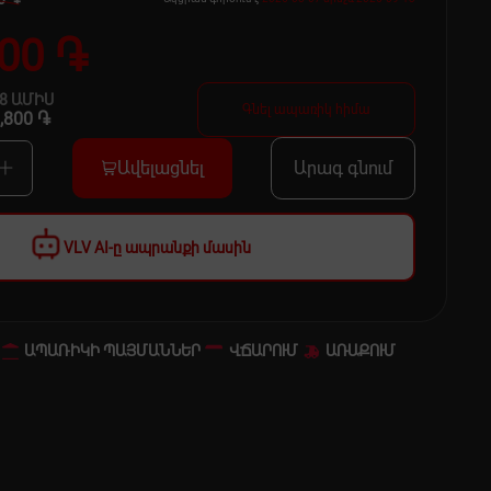
900 ֏
48
ԱՄԻՍ
Գնել ապառիկ հիմա
,800 ֏
Ավելացնել
Արագ գնում
VLV AI-ը ապրանքի մասին
ԱՊԱՌԻԿԻ ՊԱՅՄԱՆՆԵՐ
ՎՃԱՐՈՒՄ
ԱՌԱՔՈՒՄ