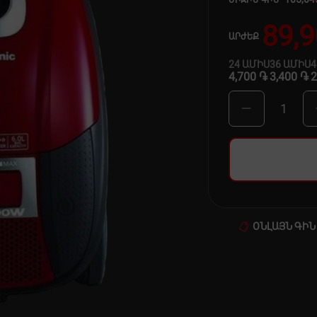
ՄԻՋԻՆ ԳԻՆ
89,
ԱՐԺԵՔ
24
ԱՄԻՍ
36
ԱՄԻՍ
4,700 ֏
3,400 ֏
2
1
ՕՆԼԱՅՆ ԳԻՆ