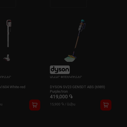
ՈՒԼՆԵՐ
ԱՆԼԱՐ ՓՈՇԵԿՈՒԼՆԵՐ
ԱՆԼ
A1604 White-red
DYSON SV23 GEN5DT ABS (6989)
Hi
Purple/Iron
419,000 ֏
54
իս
15,900 ֏
/
Ամիս
2,1