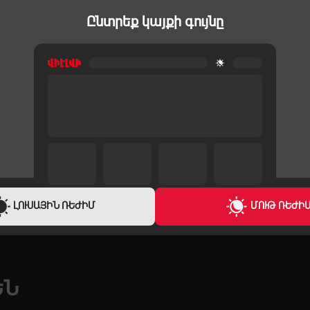
Ընտրեք կայքի գույնը
ՓՈՇԵԿՈՒԼՆԵՐ
ՓՈՇԵԿՈՒԼՆԵ
SAMSUNG VCC8837V3P/XEV
SAMSUNG V
70,900 ֏
73,900 ֏
2,700 ֏
/
Ամիս
2,800 ֏
/
Ամ
ԼՈՒՍԱՅԻՆ ՌԵԺԻՄ
ՄՈՒԹ ՌԵԺԻ
ԵՆ