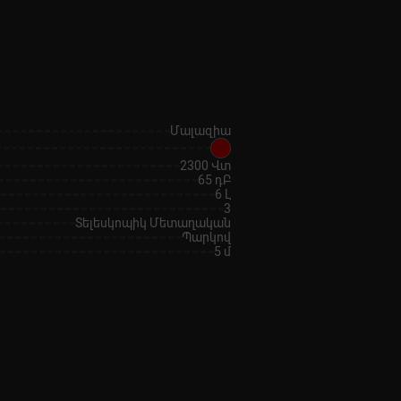
Մալազիա
2300 Վտ
65 դԲ
6 Լ
3
Տելեսկոպիկ Մետաղական
Պարկով
5 մ