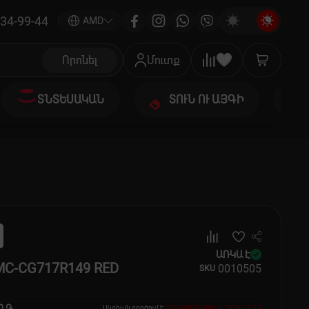
34-99-44
|
AMD
Որոնել
Մուտք
ՏՆՏԵՍԱԿԱՆ
ՏՈՒՆ ՈՒ ԱՅԳԻ
ԱՌԿԱ Է
MC-CG717R149 RED
00
10505
SKU
0 ֏
Ակցիան գործում է
2026-08-07
մինչև
2026-09-13