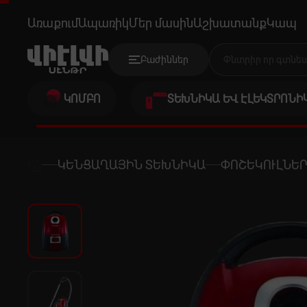
PANASONIC MC-CG717R149 RED
Առաքում
Ապառիկ
Մեր մասին
Աշխատանք
Կապ
Բաժիններ
ԿՈՄԲՈ
ՏԵԽՆԻԿԱ ԵՎ ԷԼԵԿՏՐՈՆԻ
ԿԵՆՑԱՂԱՅԻՆ ՏԵԽՆԻԿԱ
ՓՈՇԵԿՈՒԼՆԵ