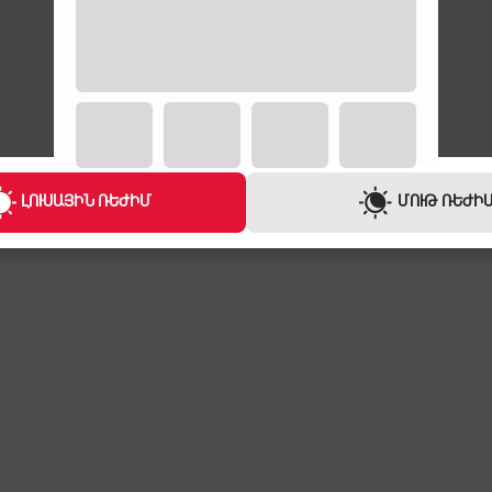
ԼՈՒՍԱՅԻՆ ՌԵԺԻՄ
ՄՈՒԹ ՌԵԺԻ