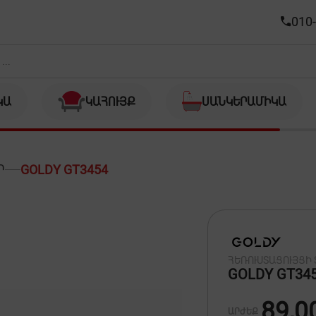
010-
ԿԱ
ԿԱՀՈՒՅՔ
ՍԱՆԿԵՐԱՄԻԿԱ
Ր
GOLDY GT3454
ՀԵՌՈՒՍՏԱՑՈՒՅՑԻ
GOLDY GT34
89,0
ԱՐԺԵՔ