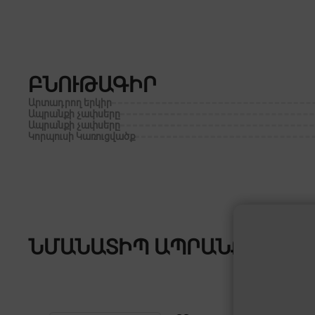
ԲՆՈՒԹԱԳԻՐ
Արտադրող երկիր
Ապրանքի չափսերը
Ապրանքի չափսերը
Կորպուսի Կառուցվածք
ՆՄԱՆԱՏԻՊ ԱՊՐԱՆՔՆԵՐ