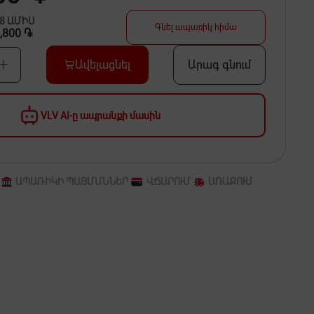
48
ԱՄԻՍ
Գնել ապառիկ հիմա
,800 ֏
Ավելացնել
Արագ գնում
VLV AI-ը ապրանքի մասին
ԱՊԱՌԻԿԻ ՊԱՅՄԱՆՆԵՐ
ՎՃԱՐՈՒՄ
ԱՌԱՔՈՒՄ