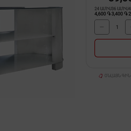
24
ԱՄԻՍ
36
ԱՄԻՍ
4,600 ֏
3,400 ֏
2
1
ՕՆԼԱՅՆ ԳԻՆ