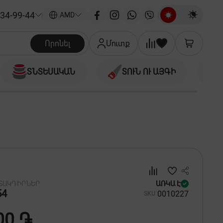
34-99-44
|
AMD
Որոնել
Մուտք
ՏՆՏԵՍԱԿԱՆ
ՏՈՒՆ ՈՒ ԱՅԳԻ
 ՏԱԿԴԻՐՆԵՐ
ԱՌԿԱ Է
54
00
10227
SKU
00 ֏