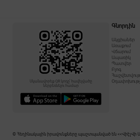
Գնորդին
Ակցիաներ
Առաքում
Վճարում
Ապառիկ
Պատվեր
Բլոգ
Հաշվետվութ
Օդափոխութ
Սկանավորեք QR կոդը՝ հավելվածը
ներբեռնելու համար
© Հեղինակային իրավունքները պաշտպանված են <<ՎիէլՎի Սե