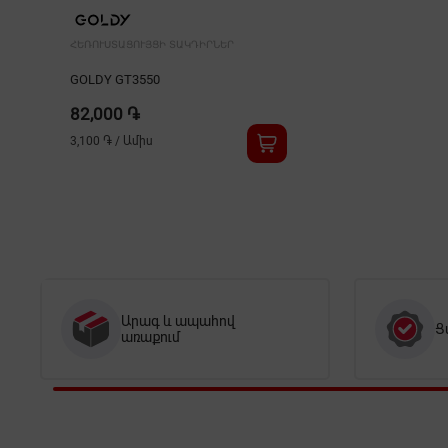
ՀԵՌՈՒՍՏԱՑՈՒՅՑԻ ՏԱԿԴԻՐՆԵՐ
GOLDY GT3550
82,000 ֏
3,100 ֏
/
Ամիս
Արագ և ապահով
Ց
առաքում