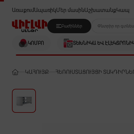
GOLDY GT3454
Առաքում
Ապառիկ
Մեր մասին
Աշխատանք
Կապ
Բաժիններ
ԿՈՄԲՈ
ՏԵԽՆԻԿԱ ԵՎ ԷԼԵԿՏՐՈՆԻ
ԿԱՀՈՒՅՔ
ՀԵՌՈՒՍՏԱՑՈՒՅՑԻ ՏԱԿԴԻՐՆԵ