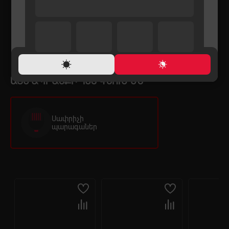
S520
S520
19,900 ֏
19,900 ֏
21,900 ֏
ԱՅՍ ԱՊՐԱՆՔԻ ՀԵՏ ԳՆՈՒՄ ԵՆ
Սափրիչի
պարագաներ