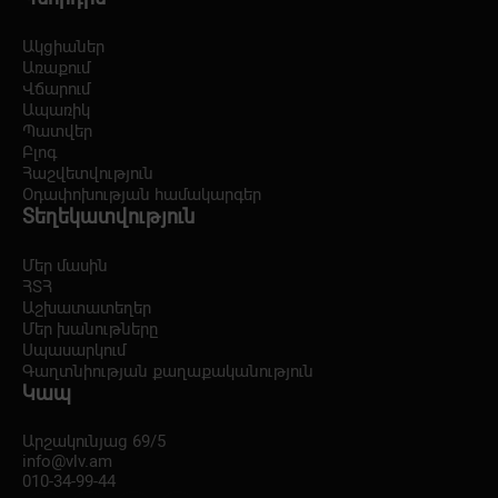
Ակցիաներ
Առաքում
Վճարում
Ապառիկ
Պատվեր
Բլոգ
Հաշվետվություն
Օդափոխության համակարգեր
Տեղեկատվություն
Մեր մասին
ՀՏՀ
Աշխատատեղեր
Մեր խանութները
Սպասարկում
Գաղտնիության քաղաքականություն
Կապ
Արշակունյաց 69/5
info@vlv.am
010-34-99-44