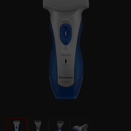
Խոհանոցի համար
Գեղեցկություն և խնամք
Ավտոմեքենաների աուդիոտեխնիկա
Գործիքներ
Սանկերամիկա
Տուն և այգի
Կահույք
Տեքստիլ