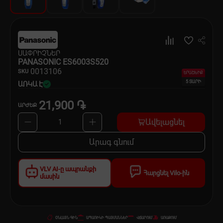
Սպասք
Տնտեսական ապրանքներ
ՍԱՓՐԻՉՆԵՐ
Ինքնագնացներ և ինքնագլորներ
PANASONIC ES6003S520
00
13106
SKU
ԵՐԱՇԽԻՔ
5 ՏԱՐԻ
ԱՌԿԱ Է
21,900 ֏
ԱՐԺԵՔ
Ավելացնել
1
Արագ գնում
VLV AI-ը ապրանքի
Հարցնել Vilo-ին
մասին
ՕՆԼԱՅՆ ԳԻՆ
ԱՊԱՌԻԿԻ ՊԱՅՄԱՆՆԵՐ
ՎՃԱՐՈՒՄ
ԱՌԱՔՈՒՄ