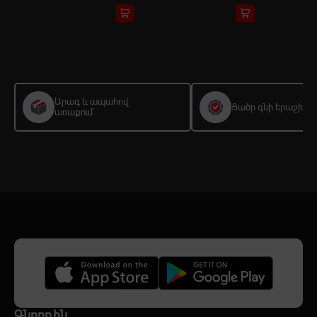
Արագ և ապահով
Ցածր գնի երաշխիք
առաքում
Գնորդին