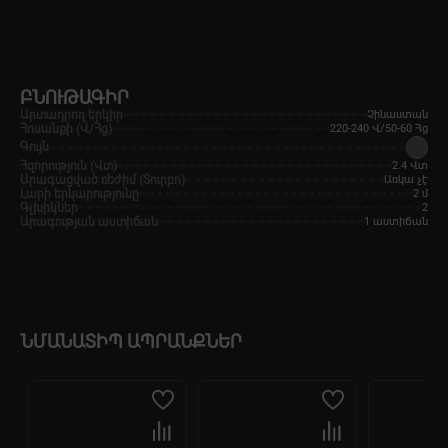
ԲՆՈՒԹԱԳԻՐ
Արտադրող երկիր
Չինաստան
Հոսանքի (Վ/Հց)
220-240 Վ/50-60 Հց
Գույն
Հզորություն (Վտ)
2.4 Վտ
Արագացված ռեժիմ (Տուրբո)
Առկա չէ
Լարի երկարությունը
2 մ
Գլխիկներ
2
Արագության աստիճան
1 աստիճան
ՆՄԱՆԱՏԻՊ ԱՊՐԱՆՔՆԵՐ