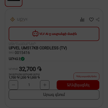
Սպասք
Տնտեսական ապրանքներ
Ինքնագնացներ և ինքնագլորներ
VLV AI-ը ապրանքի մասին
ՍՏԵՂՆԱՇԱՐՆԵՐ
UPVEL UM517KB CORDLESS (TV)
00
15416
SKU
ԱՌԿԱ Է
32,700 ֏
ԱՐԺԵՔ
24
ԱՄԻՍ
36
ԱՄԻՍ
48
ԱՄԻՍ
Գնել ապառիկ հիմա
1,700 ֏
1,200 ֏
1,000 ֏
Ավելացնել
1
Արագ գնում