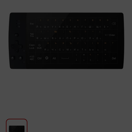
Խոհանոցի համար
Գեղեցկություն և խնամք
Ավտոմեքենաների աուդիոտեխնիկա
Գործիքներ
Սանկերամիկա
Տուն և այգի
Կահույք
Տեքստիլ