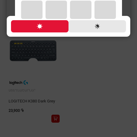
ՍՏԵՂՆԱՇԱՐՆԵՐ
LOGITECH K380 Dark Grey
23,900 ֏