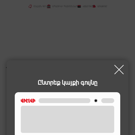
ՕՆԼԱՅՆ ԳԻՆ
ԱՊԱՌԻԿԻ ՊԱՅՄԱՆՆԵՐ
ՎՃԱՐՈՒՄ
ԱՌԱՔՈՒՄ
ՆՄԱՆԱՏԻՊ ԱՊՐԱՆՔՆԵՐ
Ընտրեք կայքի գույնը