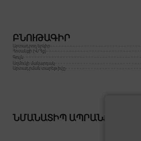
ԲՆՈՒԹԱԳԻՐ
Արտադրող երկիր
Հոսանքի (Վ/Հց)
Գույն
Աղմուկի մակարդակ
Արտադրման տարեթիվը
ՆՄԱՆԱՏԻՊ ԱՊՐԱՆՔՆԵՐ