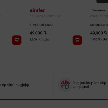
Ր
ՕԴԱՔԱՐՇ ՊԱՀԱՐԱՆՆԵՐ
ՕԴԱՔԱՐՇ ՊԱ
SIMFER 8663SM
Schaub Lore
49,000 ֏
49,000 ֏
1,900 ֏
/
Ամիս
1,900 ֏
/
Ամ
Բաց խանութներ ձեր
ածր գնի երաշխիք
քաղաքում