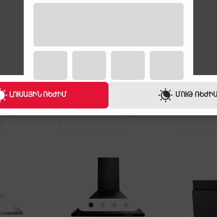
ԵՐԱՇԽԻՔ
ԵՐԱՇԽԻՔ
1 ՏԱՐԻ
1 ՏԱՐԻ
ԼՈՒՍԱՅԻՆ ՌԵԺԻՄ
ՄՈՒԹ ՌԵԺԻ