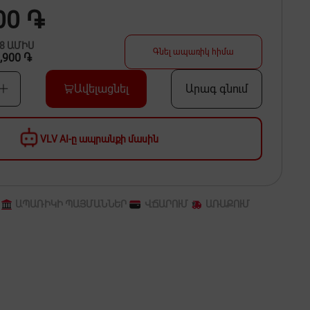
00 ֏
48
ԱՄԻՍ
Գնել ապառիկ հիմա
,900 ֏
Ավելացնել
Արագ գնում
VLV AI-ը ապրանքի մասին
ԱՊԱՌԻԿԻ ՊԱՅՄԱՆՆԵՐ
ՎՃԱՐՈՒՄ
ԱՌԱՔՈՒՄ