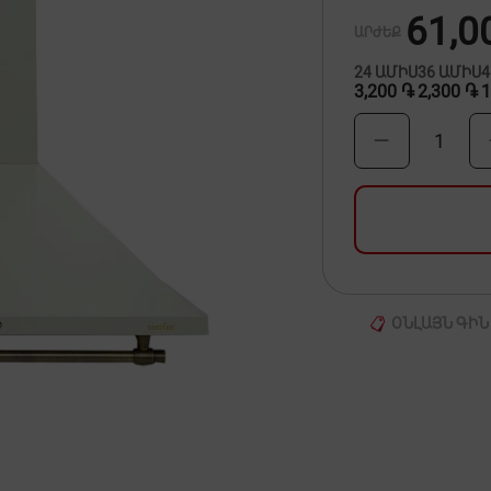
61,0
ԱՐԺԵՔ
24
ԱՄԻՍ
36
ԱՄԻՍ
3,200 ֏
2,300 ֏
1
1
ՕՆԼԱՅՆ ԳԻՆ