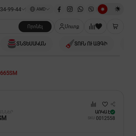
34-99-44
|
AMD
Որոնել
Մուտք
ՏՆՏԵՍԱԿԱՆ
ՏՈՒՆ ՈՒ ԱՅԳԻ
8665SM
ԱՆՆԵՐ
ԱՌԿԱ Է
SM
00
12558
SKU