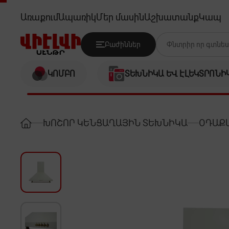
SIMFER 8665SM
Առաքում
Ապառիկ
Մեր մասին
Աշխատանք
Կապ
Բաժիններ
ԿՈՄԲՈ
ՏԵԽՆԻԿԱ ԵՎ ԷԼԵԿՏՐՈՆԻ
ԽՈՇՈՐ ԿԵՆՑԱՂԱՅԻՆ ՏԵԽՆԻԿԱ
ՕԴԱՔ