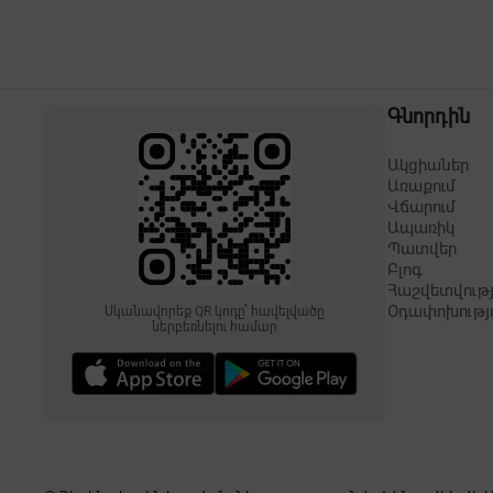
Գնորդին
Ակցիաներ
Առաքում
Վճարում
Ապառիկ
Պատվեր
Բլոգ
Հաշվետվությ
Օդափոխությ
Սկանավորեք QR կոդը՝ հավելվածը
ներբեռնելու համար