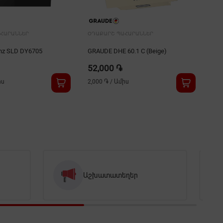
ՀԱՐԱՆՆԵՐ
ՕԴԱՔԱՐՇ ՊԱՀԱՐԱՆՆԵՐ
ՕԴ
nz SLD DY6705
GRAUDE DHE 60.1 C (Beige)
Hi
52,000 ֏
53
իս
2,000 ֏
/
Ամիս
2,0
Աշխատատեղեր