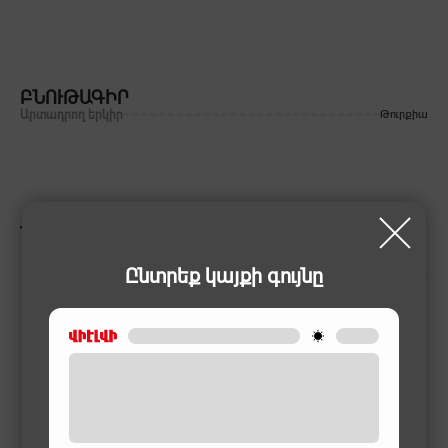
ԲՆՈՒԹԱԳԻՐ
Արտադրող երկիր
Թուրքիա
ՆՄԱՆԱՏԻՊ ԱՊՐԱՆՔՆԵՐ
Ընտրեք կայքի գույնը