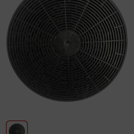
Խոհանոցի համար
Գեղեցկություն և խնամք
Ավտոմեքենաների աուդիոտեխնիկա
Գործիքներ
Սանկերամիկա
Տուն և այգի
Կահույք
Տեքստիլ