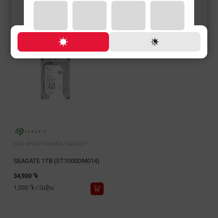
HDD ՀԻՇՈՂՈՒԹՅԱՆ ՍԱՐՔԵՐ
SEAGATE 1TB (ST1000DM014)
34,900 ֏
1,300 ֏
/
Ամիս