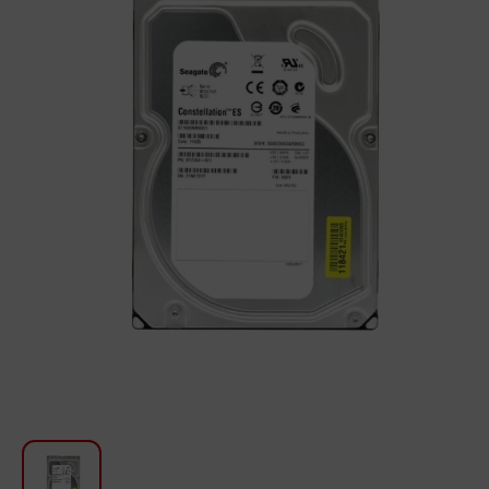
Խոհանոցի համար
Գեղեցկություն և խնամք
Ավտոմեքենաների աուդիոտեխնիկա
Գործիքներ
Սանկերամիկա
Տուն և այգի
Կահույք
Տեքստիլ