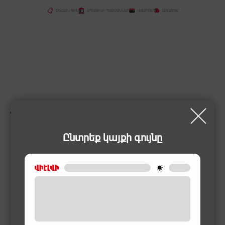
ՕՆԼԱՅՆ ԳԻՆ
ԱՊԱՌԻԿԻ ՊԱՅՄԱՆՆԵՐ
ՎՃԱՐՈՒՄ
ԱՌԱՔՈՒՄ
ՆՄԱՆԱՏԻՊ ԱՊՐԱՆՔՆԵՐ
Ընտրեք կայքի գույնը