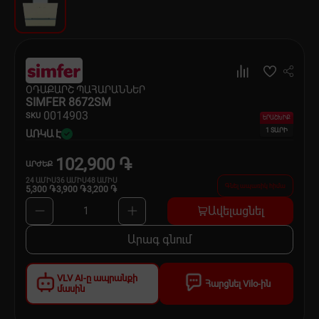
Սպասք
Տնտեսական ապրանքներ
Ինքնագնացներ և ինքնագլորներ
ՕԴԱՔԱՐՇ ՊԱՀԱՐԱՆՆԵՐ
SIMFER 8672SM
00
14903
SKU
ԵՐԱՇԽԻՔ
1 ՏԱՐԻ
ԱՌԿԱ Է
102,900 ֏
ԱՐԺԵՔ
24
ԱՄԻՍ
36
ԱՄԻՍ
48
ԱՄԻՍ
Գնել ապառիկ հիմա
5,300 ֏
3,900 ֏
3,200 ֏
Ավելացնել
1
Արագ գնում
VLV AI-ը ապրանքի
Հարցնել Vilo-ին
մասին