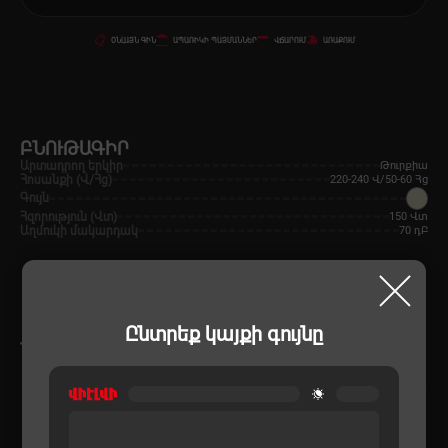
ՕՆԼԱՅՆ ԳԻՆ
ԱՊԱՌԻԿԻ ՊԱՅՄԱՆՆԵՐ
ՎՃԱՐՈՒՄ
ԱՌԱՔՈՒՄ
ԲՆՈՒԹԱԳԻՐ
Արտադրող երկիր
Թուրքիա
Հոսանքի (Վ/Հց)
220-240 Վ/50-60 Հց
Գույն
Հզորություն (Վտ)
150 Վտ
Աղմուկի մակարդակ
70 դԲ
Ընտրեք կայքի գույնը
ՆՄԱՆԱՏԻՊ ԱՊՐԱՆՔՆԵՐ