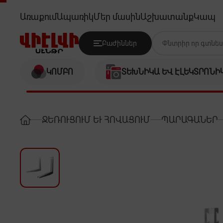
- 50X50
Առաքում
Ապառիկ
Մեր մասին
Աշխատանք
Կապ
Բաժիններ
ԿՈՄԲՈ
ՏԵԽՆԻԿԱ ԵՎ ԷԼԵԿՏՐՈՆԻ
ՋԵՌՈՒՑՈՒՄ ԵՒ ՀՈՎԱՑՈՒՄ
ՊԱՐԱԳԱՆԵՐ