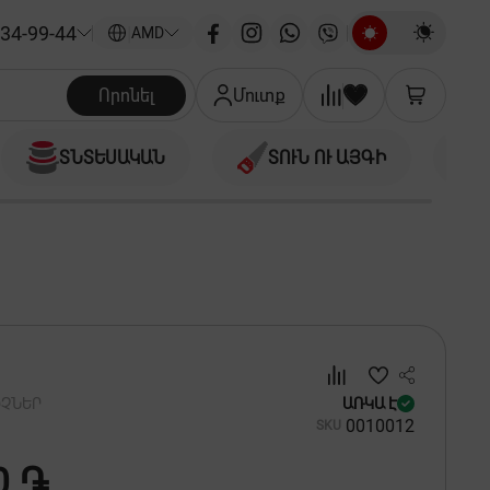
34-99-44
|
AMD
Որոնել
Մուտք
ՏՆՏԵՍԱԿԱՆ
ՏՈՒՆ ՈՒ ԱՅԳԻ
ԻՉՆԵՐ
ԱՌԿԱ Է
00
10012
SKU
0 ֏