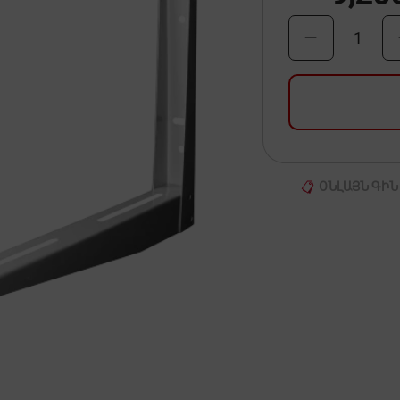
1
ՕՆԼԱՅՆ ԳԻՆ