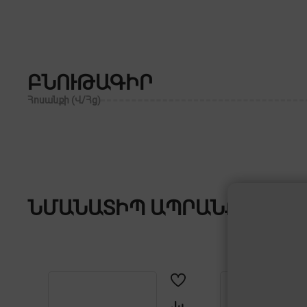
ԲՆՈՒԹԱԳԻՐ
Հոսանքի (Վ/Հց)
ՆՄԱՆԱՏԻՊ ԱՊՐԱՆՔՆԵՐ