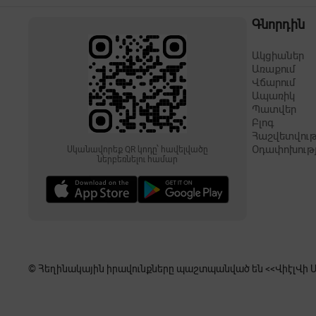
Գնորդին
Ակցիաներ
Առաքում
Վճարում
Ապառիկ
Պատվեր
Բլոգ
Հաշվետվութ
Օդափոխութ
Սկանավորեք QR կոդը՝ հավելվածը
ներբեռնելու համար
© Հեղինակային իրավունքները պաշտպանված են <<ՎիէլՎի Սե