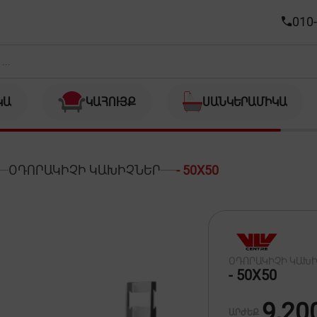
010-
ԿԱ
ԿԱՀՈՒՅՔ
ՍԱՆԿԵՐԱՄԻԿԱ
ՕԴՈՐԱԿԻՉԻ ԿԱԽԻՉՆԵՐ
- 50X50
ՕԴՈՐԱԿԻՉԻ ԿԱԽ
- 50X50
9,20
ԱՐԺԵՔ