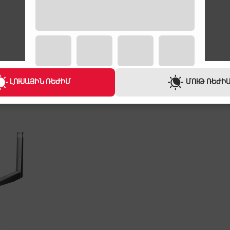
ԼՈՒՍԱՅԻՆ ՌԵԺԻՄ
ՄՈՒԹ ՌԵԺԻ
Ր