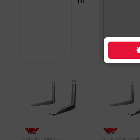
ՕԴՈՐԱԿԻՉԻ ԿԱԽԻՉՆԵՐ
ՕԴՈՐԱԿԻՉԻ ԿԱԽԻՉՆԵ