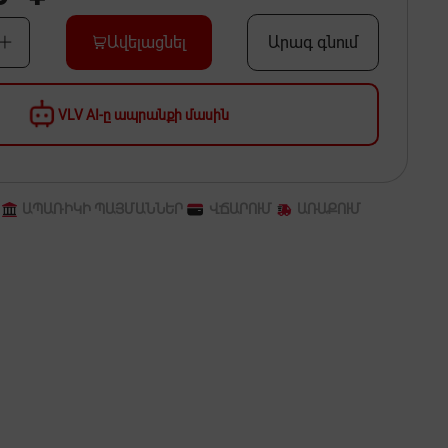
Ավելացնել
Արագ գնում
VLV AI-ը ապրանքի մասին
ԱՊԱՌԻԿԻ ՊԱՅՄԱՆՆԵՐ
ՎՃԱՐՈՒՄ
ԱՌԱՔՈՒՄ