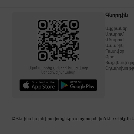
Գնորդին
Ակցիաներ
Առաքում
Վճարում
Ապառիկ
Պատվեր
Բլոգ
Հաշվետվությ
Օդափոխությ
Սկանավորեք QR կոդը՝ հավելվածը
ներբեռնելու համար
© Հեղինակային իրավունքները պաշտպանված են <<ՎիէլՎի Սե