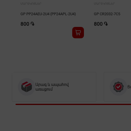
ՄԱՐՏԿՈՑՆԵՐ
ՄԱՐՏԿՈՑՆԵՐ
GP PP24AEU-2U4 (PP24APL-2U4)
GP CR2032-7C5
800 ֏
800 ֏
Արագ և ապահով
Ց
առաքում