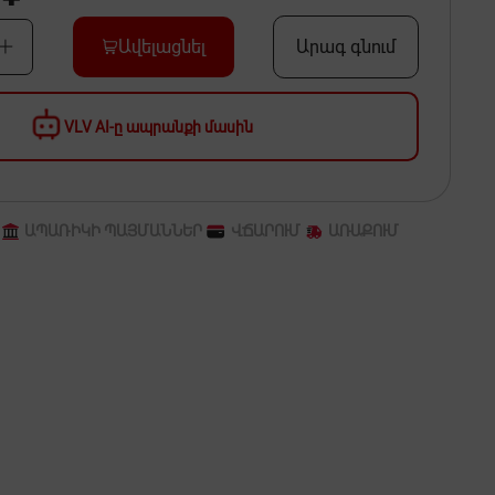
Ավելացնել
Արագ գնում
VLV AI-ը ապրանքի մասին
ԱՊԱՌԻԿԻ ՊԱՅՄԱՆՆԵՐ
ՎՃԱՐՈՒՄ
ԱՌԱՔՈՒՄ