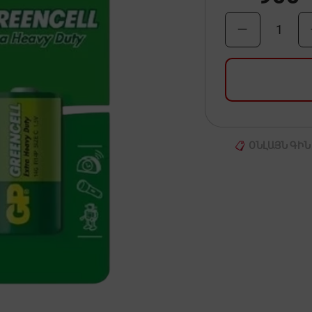
1
ՕՆԼԱՅՆ ԳԻՆ