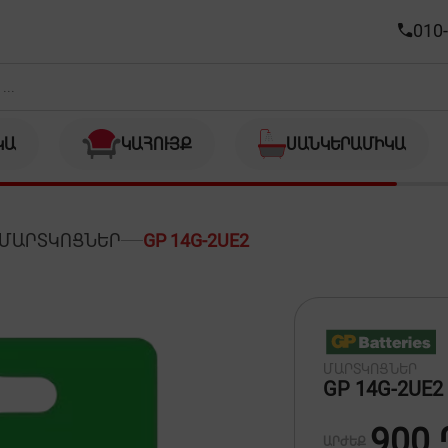
010-
ԿԱ
ԿԱՀՈՒՅՔ
ՍԱՆԿԵՐԱՄԻԿԱ
ՄԱՐՏԿՈՑՆԵՐ
GP 14G-2UE2
ՄԱՐՏԿՈՑՆԵՐ
GP 14G-2UE2
900 
ԱՐԺԵՔ