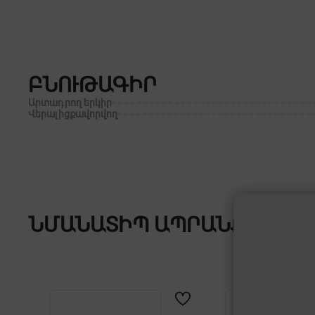
ԲՆՈՒԹԱԳԻՐ
Արտադրող երկիր
Վերալիցքավորվող
ՆՄԱՆԱՏԻՊ ԱՊՐԱՆՔՆԵՐ