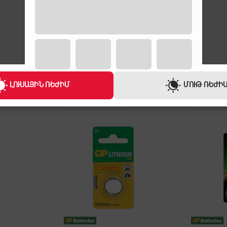
ԼՈՒՍԱՅԻՆ ՌԵԺԻՄ
ՄՈՒԹ ՌԵԺԻ