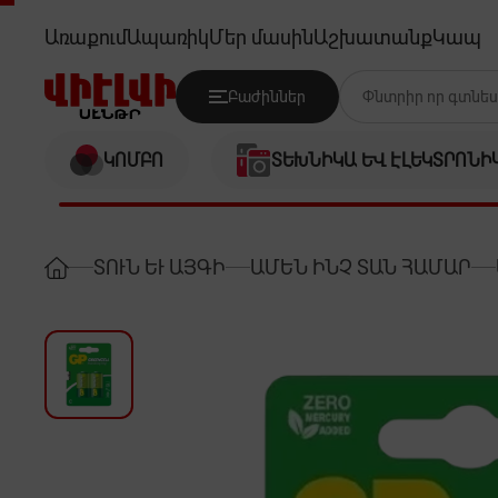
GP 14G-2UE2
Առաքում
Ապառիկ
Մեր մասին
Աշխատանք
Կապ
Բաժիններ
ԿՈՄԲՈ
ՏԵԽՆԻԿԱ ԵՎ ԷԼԵԿՏՐՈՆԻ
ՏՈՒՆ ԵՒ ԱՅԳԻ
ԱՄԵՆ ԻՆՉ ՏԱՆ ՀԱՄԱՐ