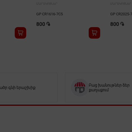
ՄԱՐՏԿՈՑՆԵՐ
ՄԱՐՏԿՈՑՆԵՐ
GP CR1616-7C5
GP CR2025-
800 ֏
800 ֏
Բաց խանութներ ձեր
ածր գնի երաշխիք
քաղաքում