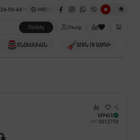
34-99-44
|
AMD
Որոնել
Մուտք
ՏՆՏԵՍԱԿԱՆ
ՏՈՒՆ ՈՒ ԱՅԳԻ
ԱՌԿԱ Է
00
12759
SKU
֏