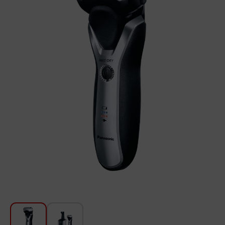
Խոհանոցի համար
Գեղեցկություն և խնամք
Ավտոմեքենաների աուդիոտեխնիկա
Գործիքներ
Սանկերամիկա
Տուն և այգի
Կահույք
Տեքստիլ