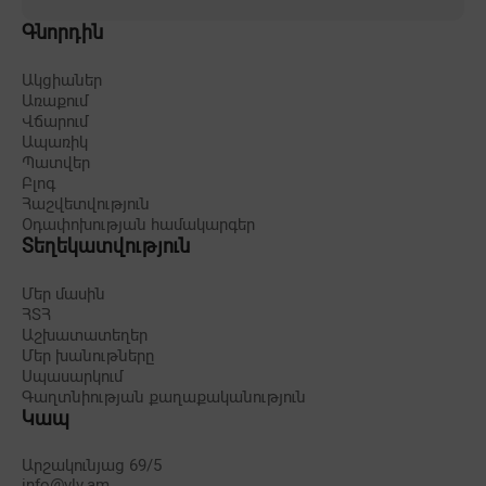
Գնորդին
Ակցիաներ
Առաքում
Վճարում
Ապառիկ
Պատվեր
Բլոգ
Հաշվետվություն
Օդափոխության համակարգեր
Տեղեկատվություն
Մեր մասին
ՀՏՀ
Աշխատատեղեր
Մեր խանութները
Սպասարկում
Գաղտնիության քաղաքականություն
Կապ
Արշակունյաց 69/5
info@vlv.am