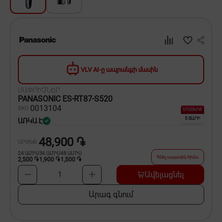
Սպասք
Տնտեսական ապրանքներ
Ինքնագնացներ և ինքնագլորներ
VLV AI-ը ապրանքի մասին
ՍԱՓՐԻՉՆԵՐ
PANASONIC ES-RT87-S520
00
13104
SKU
ԵՐԱՇԽԻՔ
5 ՏԱՐԻ
ԱՌԿԱ Է
48,900 ֏
ԱՐԺԵՔ
24
ԱՄԻՍ
36
ԱՄԻՍ
48
ԱՄԻՍ
Գնել ապառիկ հիմա
2,500 ֏
1,900 ֏
1,500 ֏
Ավելացնել
1
Արագ գնում