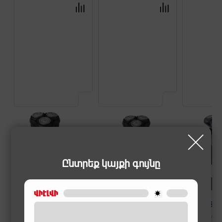
Ընտրեք կայքի գույնը
ՍԱՓՐԻՉՆԵՐ
ՍԱՓՐԻՉՆԵՐ
ՍԱՓՐԻՉՆԵՐ