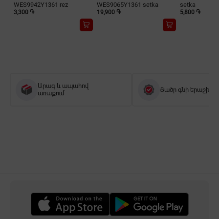
WES9942Y1361 rez
WES9065Y1361 setka
setka
3,300 ֏
19,900 ֏
5,800 ֏
Արագ և ապահով
Ցածր գնի երաշխիք
առաքում