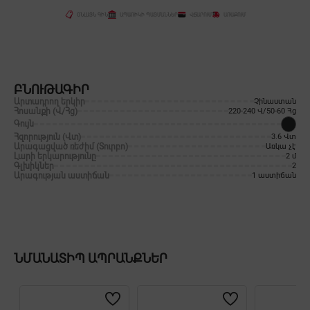
ՕՆԼԱՅՆ ԳԻՆ
ԱՊԱՌԻԿԻ ՊԱՅՄԱՆՆԵՐ
ՎՃԱՐՈՒՄ
ԱՌԱՔՈՒՄ
ԲՆՈՒԹԱԳԻՐ
Արտադրող երկիր
Չինաստան
Հոսանքի (Վ/Հց)
220-240 Վ/50-60 Հց
Գույն
Հզորություն (Վտ)
3.6 Վտ
Արագացված ռեժիմ (Տուրբո)
Առկա չէ
Լարի երկարությունը
2 մ
Գլխիկներ
2
Արագության աստիճան
1 աստիճան
ՆՄԱՆԱՏԻՊ ԱՊՐԱՆՔՆԵՐ