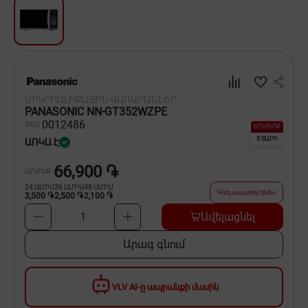
Սպասք
Տնտեսական ապրանքներ
Ինքնագնացներ և ինքնագլորներ
ՄԻԿՐՈԱԼԻՔԱՅԻՆ ՎԱՌԱՐԱՆՆԵՐ
PANASONIC NN-GT352WZPE
00
12486
SKU
ԵՐԱՇԽԻՔ
3 ՏԱՐԻ
ԱՌԿԱ Է
66,900 ֏
ԱՐԺԵՔ
24
ԱՄԻՍ
36
ԱՄԻՍ
48
ԱՄԻՍ
Գնել ապառիկ հիմա
3,500 ֏
2,500 ֏
2,100 ֏
Ավելացնել
1
Արագ գնում
VLV AI-ը ապրանքի մասին