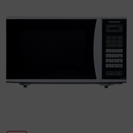
Խոհանոցի համար
Գեղեցկություն և խնամք
Ավտոմեքենաների աուդիոտեխնիկա
Գործիքներ
Սանկերամիկա
Տուն և այգի
Կահույք
Տեքստիլ