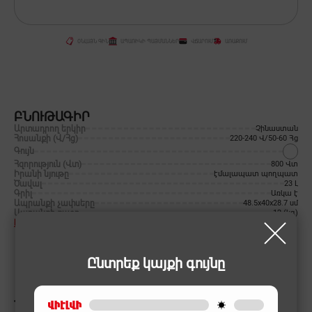
ՕՆԼԱՅՆ ԳԻՆ
ԱՊԱՌԻԿԻ ՊԱՅՄԱՆՆԵՐ
ՎՃԱՐՈՒՄ
ԱՌԱՔՈՒՄ
ԲՆՈՒԹԱԳԻՐ
Արտադրող երկիր
Չինաստան
Հոսանքի (Վ/Հց)
220-240 Վ/50-60 Հց
Գույն
Հզորություն (Վտ)
800 Վտ
Իրանի նյութը
էմալապատ պողպատ
Ծավալ
23 Լ
Գրիլ
Առկա է
Ապրանքի չափսերը
48.5x40x28.7 սմ
Ապրանքի քաշը
12 (կգ)
Իմանալ ավելին
Ընտրեք կայքի գույնը
ՆՄԱՆԱՏԻՊ ԱՊՐԱՆՔՆԵՐ