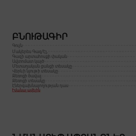
ԲՆՈՒԹԱԳԻՐ
Գույն
Մակերես Գազ/Էլ․
Գազի արտահոսքի փական
Ավտոմատ կայծ
Մետաղական ցանցի տեսակը
Վերևի նյութի տեսակը
Ջեռոցի ծավալ
Ջեռոցի տեսակը
Էներգախնայողության դաս
Իմանալ ավելին