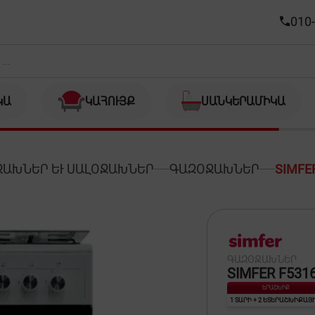
010-
ԿԱ
ԿԱՀՈՒՅՔ
ՍԱՆԿԵՐԱՄԻԿԱ
ԱԽՆԵՐ ԵՒ ՍԱԼՕՋԱԽՆԵՐ
ԳԱԶՕՋԱԽՆԵՐ
SIMFE
ԳԱԶՕՋԱԽՆԵՐ
SIMFER F531
ԵՐԱՇԽԻՔ
1 ՏԱՐԻ + 2 ԵՏԵՐԱՇԽԻՔԱՅ