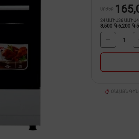
165,
ԱՐԺԵՔ
24
ԱՄԻՍ
36
ԱՄԻՍ
8,500 ֏
6,200 ֏
5
1
ՕՆԼԱՅՆ ԳԻՆ