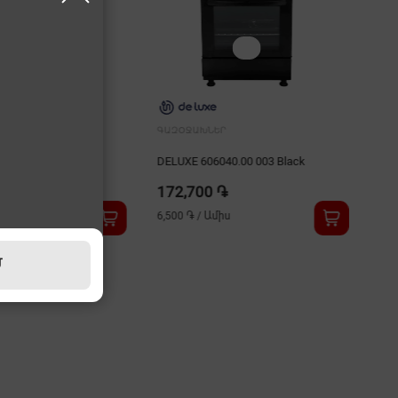
Ր
ԳԱԶՕՋԱԽՆԵՐ
44EEAM
DELUXE 606040.00 003 Black
֏
172,700 ֏
իս
6,500 ֏
/
Ամիս
Մ