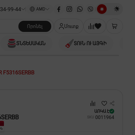
34-99-44
|
AMD
Որոնել
Մուտք
ՏՆՏԵՍԱԿԱՆ
ՏՈՒՆ ՈՒ ԱՅԳԻ
R F5316SERBB
ԱՌԿԱ Է
6SERBB
00
11964
SKU
ԻՆ