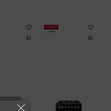
ԵՐԱՇԽԻՔ
1 ՏԱՐԻ