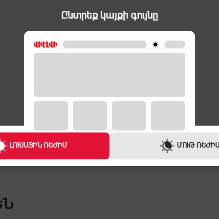
Ընտրեք կայքի գույնը
ԳԱԶՕՋԱԽՆԵՐ
ԳԱԶՕՋԱԽՆԵ
VIKASS VG6631BG
SIMFER F70
165,000 ֏
169,000 
6,200 ֏
/
Ամիս
6,400 ֏
/
Ամ
ԼՈՒՍԱՅԻՆ ՌԵԺԻՄ
ՄՈՒԹ ՌԵԺԻ
ԵՆ