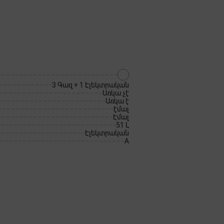
3 Գազ + 1 Էլեկտրական
Առկա չէ
Առկա է
էմալ
Էմալ
51 Լ
Էլեկտրական
A