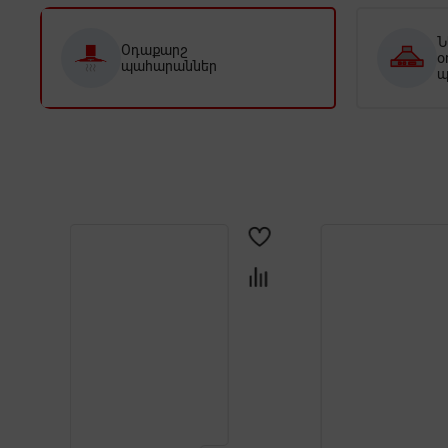
Ն
Օդաքարշ
օ
պահարաններ
պ