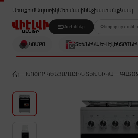
SIMFER F5316SERBB
Առաքում
Ապառիկ
Մեր մասին
Աշխատանք
Կապ
Բաժիններ
ԿՈՄԲՈ
ՏԵԽՆԻԿԱ ԵՎ ԷԼԵԿՏՐՈՆԻ
ԽՈՇՈՐ ԿԵՆՑԱՂԱՅԻՆ ՏԵԽՆԻԿԱ
ԳԱԶՕՋ