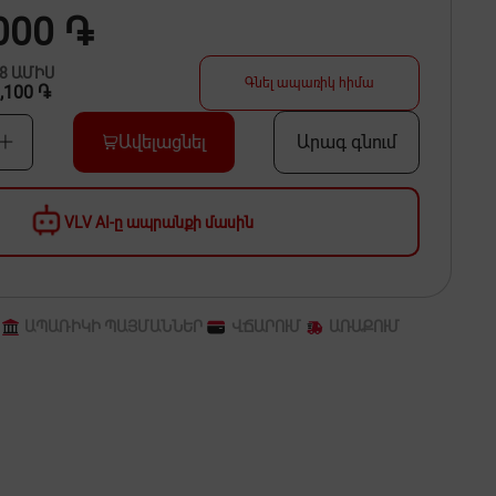
000 ֏
48
ԱՄԻՍ
Գնել ապառիկ հիմա
,100 ֏
Ավելացնել
Արագ գնում
VLV AI-ը ապրանքի մասին
ԱՊԱՌԻԿԻ ՊԱՅՄԱՆՆԵՐ
ՎՃԱՐՈՒՄ
ԱՌԱՔՈՒՄ