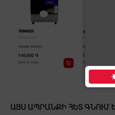
ԳԱԶՕՋԱԽՆԵՐ
ԳԱԶՕՋԱԽՆԵՐ
VIKASS VG6531i
SIMFER F7508BLACK
149,000 ֏
149,000 ֏
5,600 ֏
/
Ամիս
5,600 ֏
/
Ամիս
ԱՅՍ ԱՊՐԱՆՔԻ ՀԵՏ ԳՆՈՒՄ 