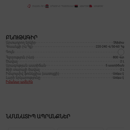
ՕՆԼԱՅՆ ԳԻՆ
ԱՊԱՌԻԿԻ ՊԱՅՄԱՆՆԵՐ
ՎՃԱՐՈՒՄ
ԱՌԱՔՈՒՄ
ԲՆՈՒԹԱԳԻՐ
Արտադրող երկիր
Չեխիա
Հոսանքի (Վ/Հց)
220-240 Վ/50-60 Հց
Գույն
Հզորություն (Վտ)
800 Վտ
Ծավալ
2 Լ
Արագության աստիճան
5 աստիճան
Ջրի տարայի ծավալ
2 Լ
Իմպուլսիվ ֆունկցիա (սառույցի)
Առկա է
Լարի երկարությունը
Առկա է
Իմանալ ավելին
ՆՄԱՆԱՏԻՊ ԱՊՐԱՆՔՆԵՐ