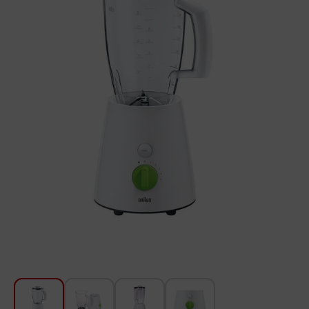
Խոհանոցի համար
Գեղեցկություն և խնամք
Ավտոմեքենաների աուդիոտեխնիկա
Գործիքներ
Սանկերամիկա
Տուն և այգի
Կահույք
Տեքստիլ