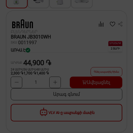
Սպասք
Տնտեսական ապրանքներ
ԲԼԵՆԴԵՐՆԵՐ
Ինքնագնացներ և ինքնագլորներ
BRAUN JB3010WH
00
11997
SKU
ԵՐԱՇԽԻՔ
2 ՏԱՐԻ
ԱՌԿԱ Է
44,900 ֏
ԱՐԺԵՔ
24
ԱՄԻՍ
36
ԱՄԻՍ
48
ԱՄԻՍ
Գնել ապառիկ հիմա
2,300 ֏
1,700 ֏
1,400 ֏
Ավելացնել
1
Արագ գնում
VLV AI-ը ապրանքի մասին