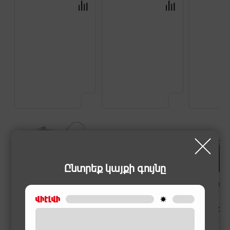
Ընտրեք կայքի գույնը
ՁԵՌՔԻ ՀԱՐԻՉՆԵՐ
ՁԵՌՔԻ ՀԱՐԻՉՆԵՐ
ՁԵՌՔԻ ՀԱՐԻՉ