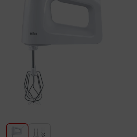
Խոհանոցի համար
Գեղեցկություն և խնամք
Ավտոմեքենաների աուդիոտեխնիկա
Գործիքներ
Սանկերամիկա
Տուն և այգի
Կահույք
Տեքստիլ