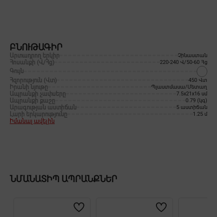
ԲՆՈՒԹԱԳԻՐ
Արտադրող երկիր
Չինաստան
Հոսանքի (Վ/Հց)
220-240 Վ/50-60 Հց
Գույն
Հզորություն (Վտ)
450 Վտ
Իրանի նյութը
Պլաստմասա/Մետաղ
Ապրանքի չափսերը
7.5x21x16 սմ
Ապրանքի քաշը
0.79 (կգ)
Արագության աստիճան
5 աստիճան
Լարի երկարությունը
1.25 մ
Իմանալ ավելին
ՆՄԱՆԱՏԻՊ ԱՊՐԱՆՔՆԵՐ