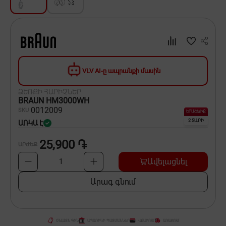
Սպասք
Տնտեսական ապրանքներ
Ինքնագնացներ և ինքնագլորներ
VLV AI-ը ապրանքի մասին
ՁԵՌՔԻ ՀԱՐԻՉՆԵՐ
BRAUN HM3000WH
00
12009
SKU
ԵՐԱՇԽԻՔ
2 ՏԱՐԻ
ԱՌԿԱ Է
25,900 ֏
ԱՐԺԵՔ
Ավելացնել
1
Արագ գնում
ՕՆԼԱՅՆ ԳԻՆ
ԱՊԱՌԻԿԻ ՊԱՅՄԱՆՆԵՐ
ՎՃԱՐՈՒՄ
ԱՌԱՔՈՒՄ