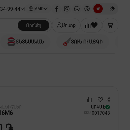
34-99-44
|
AMD
Որոնել
Մուտք
ՏՆՏԵՍԱԿԱՆ
ՏՈՒՆ ՈՒ ԱՅԳԻ
 ԿԱԽԻՉՆԵՐ
ԱՌԿԱ Է
16M6
00
17043
SKU
0 ֏