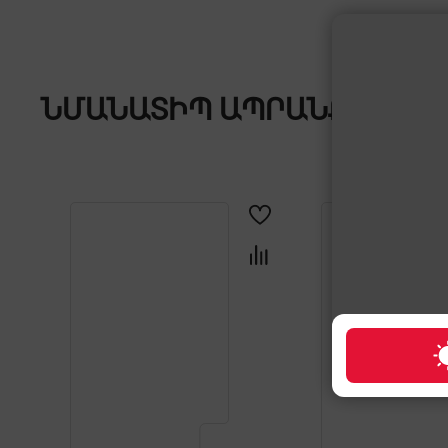
ՆՄԱՆԱՏԻՊ ԱՊՐԱՆՔՆԵՐ