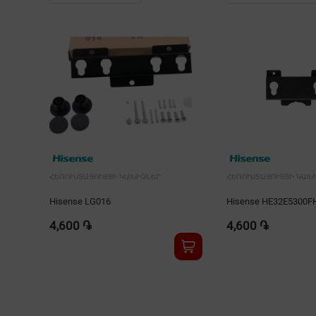
ՀԵՌՈՒՍՏԱՑՈՒՅՑԻ ԿԱԽԻՉՆԵՐ
ՀԵՌՈՒՍՏԱՑՈՒՅՑԻ ԿԱԽ
Hisense LG016
Hisense HE32E5300F
4,600 ֏
4,600 ֏