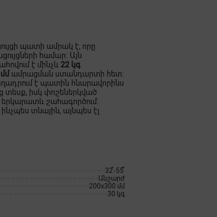
ւյցի պատի ամրակ է, որը
ցույցների համար։ Այն
հովում է մինչև
22 կգ
 մմ
ամրացման ստանդարտի հետ։
 տեղադրում է պատին հնարավորինս
ց տեսք, իսկ փոշեներկված
 երկարատև շահագործում։
 ինչպես տնային, այնպես էլ
32՛՛-55՛՛՛
Անշարժ
200x300 մմ
30 կգ