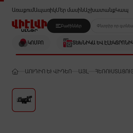
HISENSE LG016M6
Առաքում
Ապառիկ
Մեր մասին
Աշխատանք
Կապ
Բաժիններ
ԿՈՄԲՈ
ՏԵԽՆԻԿԱ ԵՎ ԷԼԵԿՏՐՈՆԻ
ԱՈՒԴԻՈ ԵՒ ՎԻԴԵՈ
ԱՅԼ
ՀԵՌՈՒՍՏԱՑՈՒ