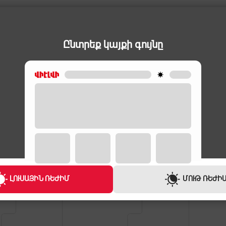
Ընտրեք կայքի գույնը
ԼՈՒՍԱՅԻՆ ՌԵԺԻՄ
ՄՈՒԹ ՌԵԺԻ