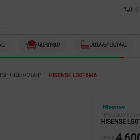
010-
ԿԱ
ԿԱՀՈՒՅՔ
ՍԱՆԿԵՐԱՄԻԿԱ
ՅՑԻ ԿԱԽԻՉՆԵՐ
HISENSE LG016M6
ՀԵՌՈՒՍՏԱՑՈՒՅՑԻ
HISENSE LG0
4,60
ԱՐԺԵՔ