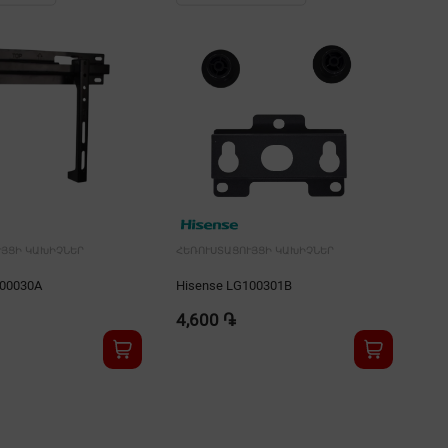
ՒՅՑԻ ԿԱԽԻՉՆԵՐ
ՀԵՌՈՒՍՏԱՑՈՒՅՑԻ ԿԱԽԻՉՆԵՐ
ՀԵՌ
200030A
Hisense LG100301B
His
4,600 ֏
4,