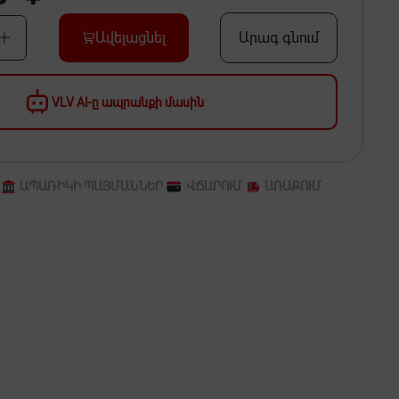
Ավելացնել
Արագ գնում
VLV AI-ը ապրանքի մասին
ԱՊԱՌԻԿԻ ՊԱՅՄԱՆՆԵՐ
ՎՃԱՐՈՒՄ
ԱՌԱՔՈՒՄ