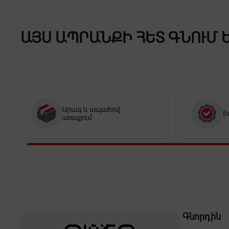
ԱՅՍ ԱՊՐԱՆՔԻ ՀԵՏ ԳՆՈՒՄ 
Արագ և ապահով
Ց
առաքում
Գնորդին