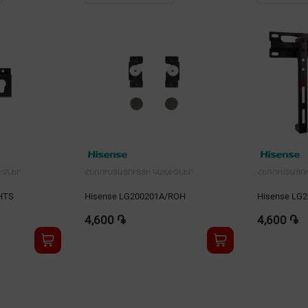
ԻՉՆԵՐ
ՀԵՌՈՒՍՏԱՑՈՒՅՑԻ ԿԱԽԻՉՆԵՐ
ՀԵՌՈՒՍՏԱՑՈ
HTS
Hisense LG200201A/ROH
Hisense LG
4,600 ֏
4,600 ֏