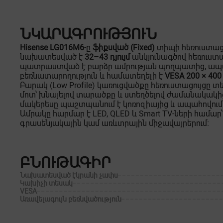
ՆԿԱՐԱԳՐՈՒԹՅՈՒՆ
Hisense LG016M6
-ը
ֆիքսված (Fixed)
տիպի հեռուստացո
նախատեսված է
32–43 դյույմ
անկյունագծով հեռուստա
պատրաստված է բարձր ամրության պողպատից, ապա
բեռնատարողություն և համատեղելի է
VESA 200 × 400
Բարակ (Low Profile) կառուցվածքը հեռուստացույցը
մոտ՝ խնայելով տարածքը և ստեղծելով ժամանակակի
մակերեսը պաշտպանում է կոռոզիայից և ապահովում
Ամրակը հարմար է LED, QLED և Smart TV-ների համար՝
գրասենյակային կամ առևտրային միջավայրերում։
ԲՆՈՒԹԱԳԻՐ
Նախատեսված էկրանի չափս
Կախիչի տեսակ
VESA
Առավելագույն բեռնվածություն