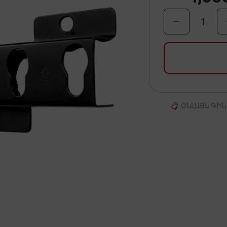
1
ՕՆԼԱՅՆ ԳԻՆ