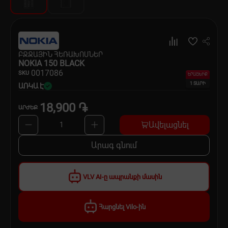
Սպասք
Տնտեսական ապրանքներ
ԲՋՋԱՅԻՆ ՀԵՌԱԽՈՍՆԵՐ
Ինքնագնացներ և ինքնագլորներ
NOKIA 150 BLACK
00
17086
SKU
ԵՐԱՇԽԻՔ
1 ՏԱՐԻ
ԱՌԿԱ Է
18,900 ֏
ԱՐԺԵՔ
Ավելացնել
1
Արագ գնում
VLV AI-ը ապրանքի մասին
Հարցնել Vilo-ին