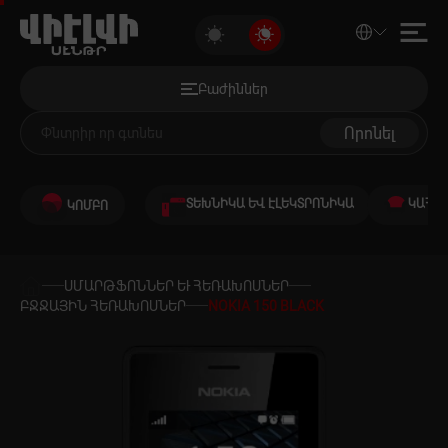
NOKIA 150 BLACK
Բաժիններ
Զեղչված ապրանքներ
Բաժիններ
Աուդիո և վիդեո
Որոնել
Համակարգչային տեխնիկա
ՏԵԽՆԻԿԱ ԵՎ ԷԼԵԿՏՐՈՆԻԿԱ
ԿԱՀՈՒ
ԿՈՄԲՈ
Խաղեր և խաղային համակարգեր
Սմարթֆոններ և Հեռախոսներ
ՍՄԱՐԹՖՈՆՆԵՐ ԵՒ ՀԵՌԱԽՈՍՆԵՐ
ԲՋՋԱՅԻՆ ՀԵՌԱԽՈՍՆԵՐ
NOKIA 150 BLACK
Ջեռուցում և Հովացում
Խոշոր կենցաղային տեխնիկա
Կենցաղային տեխնիկա