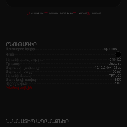
ՕՆԼԱՅՆ ԳԻՆ
ԱՊԱՌԻԿԻ ՊԱՅՄԱՆՆԵՐ
ՎՃԱՐՈՒՄ
ԱՌԱՔՈՒՄ
ԲՆՈՒԹԱԳԻՐ
Արտադրող երկիր
Չինաստան
Գույն
Էկրանի կետայնություն
240x320
Բլյութութ
Առկա չէ
Ապրանքի չափսերը
13.10x5.06x1.52 սմ
Ապրանքի քաշը
106 (գ)
Էկրանի Տեսակ
TFT LCD
Մարտկոցի ծավալ
1450
Հիշողություն
4 ՄԲ
Իմանալ ավելին
ՆՄԱՆԱՏԻՊ ԱՊՐԱՆՔՆԵՐ