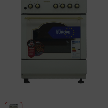
Խոհանոցի համար
Գեղեցկություն և խնամք
Ավտոմեքենաների աուդիոտեխնիկա
Գործիքներ
Սանկերամիկա
Տուն և այգի
Կահույք
Տեքստիլ