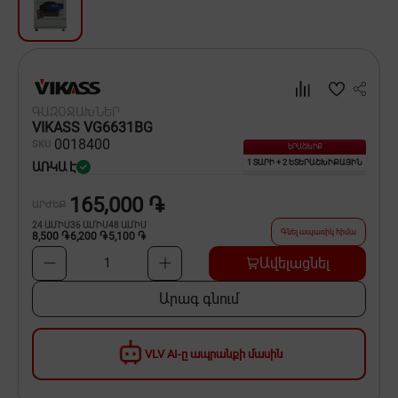
Սպասք
Տնտեսական ապրանքներ
Ինքնագնացներ և ինքնագլորներ
ԳԱԶՕՋԱԽՆԵՐ
VIKASS VG6631BG
00
18400
SKU
ԵՐԱՇԽԻՔ
1 ՏԱՐԻ + 2 ԵՏԵՐԱՇԽԻՔԱՅԻՆ
ԱՌԿԱ Է
165,000 ֏
ԱՐԺԵՔ
24
ԱՄԻՍ
36
ԱՄԻՍ
48
ԱՄԻՍ
Գնել ապառիկ հիմա
8,500 ֏
6,200 ֏
5,100 ֏
Ավելացնել
1
Արագ գնում
VLV AI-ը ապրանքի մասին