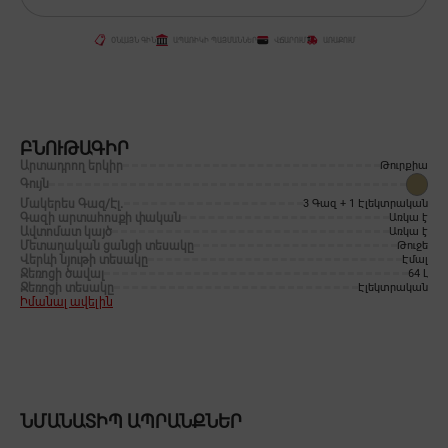
ՕՆԼԱՅՆ ԳԻՆ
ԱՊԱՌԻԿԻ ՊԱՅՄԱՆՆԵՐ
ՎՃԱՐՈՒՄ
ԱՌԱՔՈՒՄ
ԲՆՈՒԹԱԳԻՐ
Արտադրող երկիր
Թուրքիա
Գույն
Մակերես Գազ/Էլ․
3 Գազ + 1 Էլեկտրական
Գազի արտահոսքի փական
Առկա է
Ավտոմատ կայծ
Առկա է
Մետաղական ցանցի տեսակը
Թուջե
Վերևի նյութի տեսակը
Էմալ
Ջեռոցի ծավալ
64 Լ
Ջեռոցի տեսակը
Էլեկտրական
Իմանալ ավելին
ՆՄԱՆԱՏԻՊ ԱՊՐԱՆՔՆԵՐ