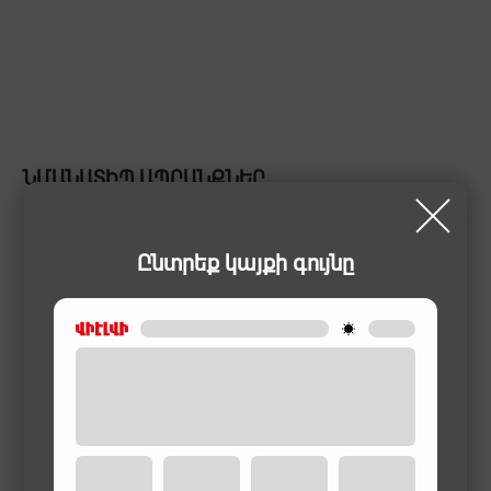
ՆՄԱՆԱՏԻՊ ԱՊՐԱՆՔՆԵՐ
Ընտրեք կայքի գույնը