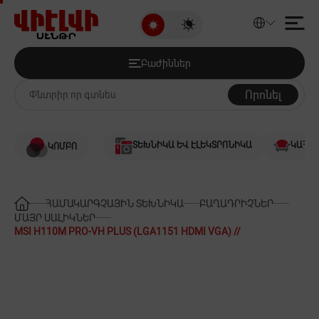
MSI H110M PRO-VH PLUS (LGA11
Բաժիններ
Զեղչված ապրանքներ
Բաժիններ
Աուդիո և վիդեո
Որոնել
Համակարգչային տեխնիկա
ՏԵԽՆԻԿԱ ԵՎ ԷԼԵԿՏՐՈՆԻԿԱ
ԿԱՀՈՒ
ԿՈՄԲՈ
Խաղեր և խաղային համակարգեր
Սմարթֆոններ և Հեռախոսներ
ՀԱՄԱԿԱՐԳՉԱՅԻՆ ՏԵԽՆԻԿԱ
ԲԱՂԱԴՐԻՉՆԵՐ
ՄԱՅՐ ՍԱԼԻԿՆԵՐ
MSI H110M PRO-VH PLUS (LGA1151 HDMI VGA) //
Ջեռուցում և Հովացում
Խոշոր կենցաղային տեխնիկա
Կենցաղային տեխնիկա