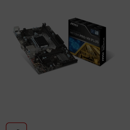
Խոհանոցի համար
Գեղեցկություն և խնամք
Ավտոմեքենաների աուդիոտեխնիկա
Գործիքներ
Սանկերամիկա
Տուն և այգի
Կահույք
Տեքստիլ