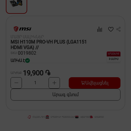
Սպասք
Տնտեսական ապրանքներ
Ինքնագնացներ և ինքնագլորներ
ՄԱՅՐ ՍԱԼԻԿՆԵՐ
MSI H110M PRO-VH PLUS (LGA1151
HDMI VGA) //
00
19802
SKU
ԵՐԱՇԽԻՔ
3 ԱՄԻՍ
ԱՌԿԱ Է
19,900 ֏
ԱՐԺԵՔ
Ավելացնել
1
Արագ գնում
ՕՆԼԱՅՆ ԳԻՆ
ԱՊԱՌԻԿԻ ՊԱՅՄԱՆՆԵՐ
ՎՃԱՐՈՒՄ
ԱՌԱՔՈՒՄ