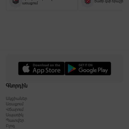
Ցածր գնի երաշխիք
առաքում
Գնորդին
Ակցիաներ
Առաքում
Վճարում
Ապառիկ
Պատվեր
Բլոգ