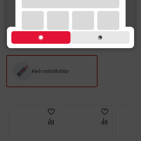
17,900 ֏
19,000 ֏
19,900 ֏
28,800 ֏
ԱՅՍ ԱՊՐԱՆՔԻ ՀԵՏ ԳՆՈՒՄ ԵՆ
Քթի տրիմմերներ