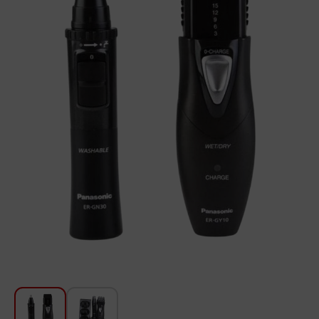
Խոհանոցի համար
Գեղեցկություն և խնամք
Ավտոմեքենաների աուդիոտեխնիկա
Գործիքներ
Սանկերամիկա
Տուն և այգի
Կահույք
Տեքստիլ