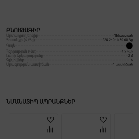
ԲՆՈՒԹԱԳԻՐ
Արտադրող երկիր
Չինաստան
Հոսանքի (Վ/Հց)
220-240 Վ/50-60 Հց
Գույն
Հզորություն (Վտ)
1.2 Վտ
Լարի երկարությունը
2 մ
Գլխիկներ
15
Արագության աստիճան
1 աստիճան
ՆՄԱՆԱՏԻՊ ԱՊՐԱՆՔՆԵՐ