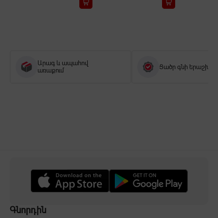
Արագ և ապահով
Ցածր գնի երաշխիք
առաքում
Գնորդին