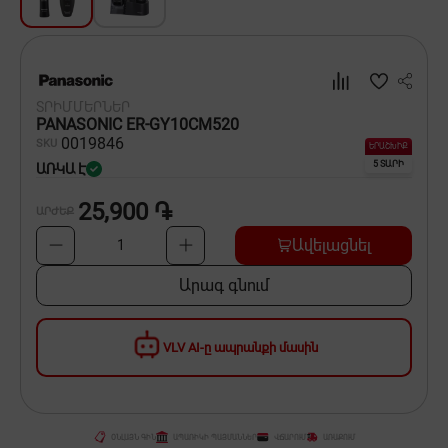
Սպասք
Տնտեսական ապրանքներ
ՏՐԻՄՄԵՐՆԵՐ
Ինքնագնացներ և ինքնագլորներ
PANASONIC ER-GY10CM520
00
19846
SKU
ԵՐԱՇԽԻՔ
5 ՏԱՐԻ
ԱՌԿԱ Է
25,900 ֏
ԱՐԺԵՔ
Ավելացնել
1
Արագ գնում
VLV AI-ը ապրանքի մասին
ՕՆԼԱՅՆ ԳԻՆ
ԱՊԱՌԻԿԻ ՊԱՅՄԱՆՆԵՐ
ՎՃԱՐՈՒՄ
ԱՌԱՔՈՒՄ