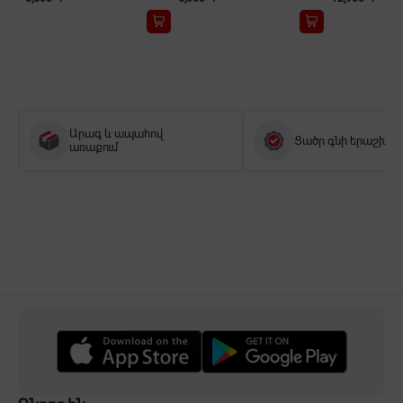
Արագ և ապահով
Ցածր գնի երաշխիք
առաքում