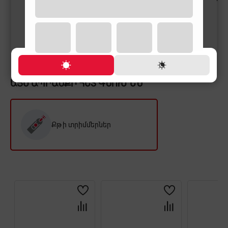
17,900 ֏
19,900 ֏
19,900 ֏
ԱՅՍ ԱՊՐԱՆՔԻ ՀԵՏ ԳՆՈՒՄ ԵՆ
Քթի տրիմմերներ