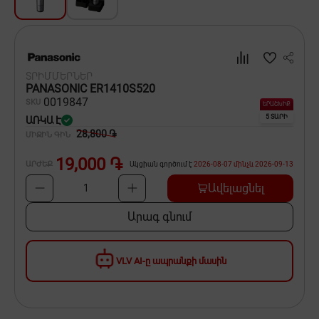
Սպասք
Տնտեսական ապրանքներ
ՏՐԻՄՄԵՐՆԵՐ
Ինքնագնացներ և ինքնագլորներ
PANASONIC ER1410S520
00
19847
SKU
ԵՐԱՇԽԻՔ
5 ՏԱՐԻ
ԱՌԿԱ Է
28,800 ֏
ՄԻՋԻՆ ԳԻՆ
19,000 ֏
ԱՐԺԵՔ
Ակցիան գործում է
2026-08-07
մինչև
2026-09-13
Ավելացնել
1
Արագ գնում
VLV AI-ը ապրանքի մասին