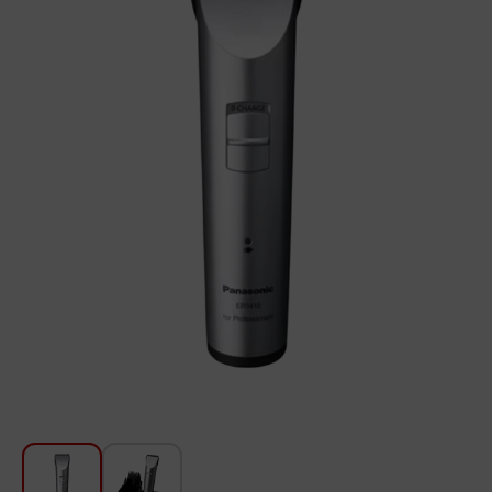
Խոհանոցի համար
Գեղեցկություն և խնամք
Ավտոմեքենաների աուդիոտեխնիկա
Գործիքներ
Սանկերամիկա
Տուն և այգի
Կահույք
Տեքստիլ