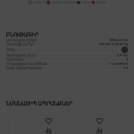
ՕՆԼԱՅՆ ԳԻՆ
ԱՊԱՌԻԿԻ ՊԱՅՄԱՆՆԵՐ
ՎՃԱՐՈՒՄ
ԱՌԱՔՈՒՄ
ԲՆՈՒԹԱԳԻՐ
Արտադրող երկիր
Չինաստան
Հոսանքի (Վ/Հց)
220-240 Վ/50-60 Հց
Գույն
Հզորություն (Վտ)
2.4 Վտ
Գլխիկներ
3
Արագության աստիճան
1 աստիճան
Լարի երկարությունը
2 մ
ՆՄԱՆԱՏԻՊ ԱՊՐԱՆՔՆԵՐ