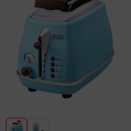
Խոհանոցի համար
Գեղեցկություն և խնամք
Ավտոմեքենաների աուդիոտեխնիկա
Գործիքներ
Սանկերամիկա
Տուն և այգի
Կահույք
Տեքստիլ