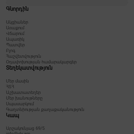
Գնորդին
Ակցիաներ
Առաքում
Վճարում
Ապառիկ
Պատվեր
Բլոգ
Հաշվետվություն
Օդափոխության համարակարգեր
Տեղեկատվություն
Մեր մասին
ՀՏՀ
Աշխատատեղեր
Մեր խանութները
Սպասարկում
Գաղտնիության քաղաքականություն
Կապ
Արշակունյաց 69/5
info@vlv.am