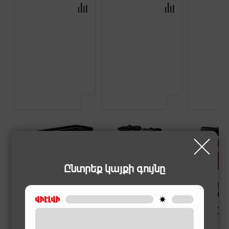
Ընտրեք կայքի գույնը
ՏՈՍՏԵՐՆԵՐ
ՏՈՍՏԵՐՆԵՐ
ՏՈՍՏԵՐՆԵՐ