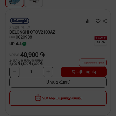
Սպասք
Տնտեսական ապրանքներ
ՏՈՍՏԵՐՆԵՐ
Ինքնագնացներ և ինքնագլորներ
DELONGHI CTOV2103AZ
00
20908
SKU
ԵՐԱՇԽԻՔ
2 ՏԱՐԻ
ԱՌԿԱ Է
40,900 ֏
ԱՐԺԵՔ
24
ԱՄԻՍ
36
ԱՄԻՍ
48
ԱՄԻՍ
Գնել ապառիկ հիմա
2,100 ֏
1,500 ֏
1,300 ֏
Ավելացնել
1
Արագ գնում
VLV AI-ը ապրանքի մասին