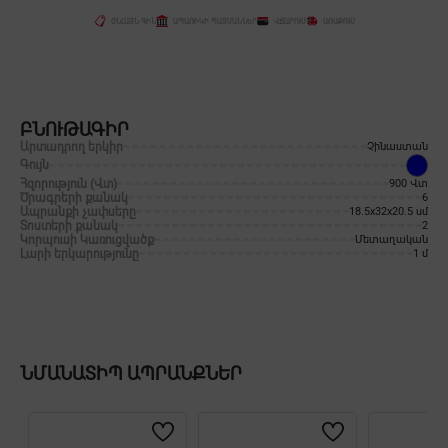
ՕՆԼԱՅՆ ԳԻՆ
ԱՊԱՌԻԿԻ ՊԱՅՄԱՆՆԵՐ
ՎՃԱՐՈՒՄ
ԱՌԱՔՈՒՄ
ԲՆՈՒԹԱԳԻՐ
Արտադրող երկիր
Չինաստան
Գույն
Հզորություն (Վտ)
900 Վտ
Ծրագրերի քանակ
6
Ապրանքի չափսերը
18.5x32x20.5 սմ
Տոստերի քանակ
2
Կորպուսի Կառուցվածք
Մետաղական
Լարի երկարությունը
1 մ
ՆՄԱՆԱՏԻՊ ԱՊՐԱՆՔՆԵՐ