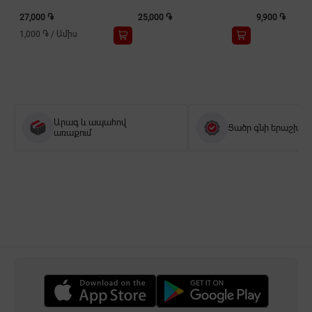
27,000 ֏
25,000 ֏
9,900 ֏
1,000 ֏
/
Ամիս
Արագ և ապահով
Ցածր գնի երաշխիք
առաքում