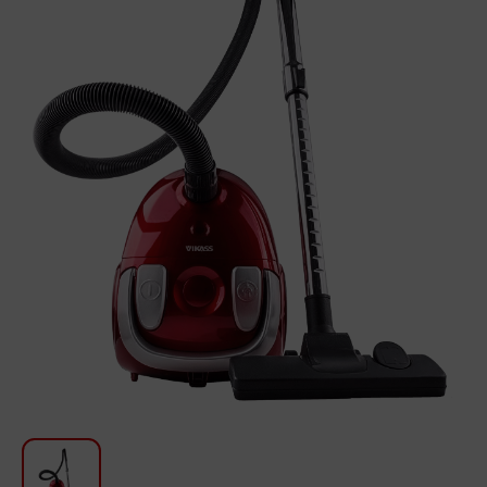
Խոհանոցի համար
Գեղեցկություն և խնամք
Ավտոմեքենաների աուդիոտեխնիկա
Գործիքներ
Սանկերամիկա
Տուն և այգի
Կահույք
Տեքստիլ