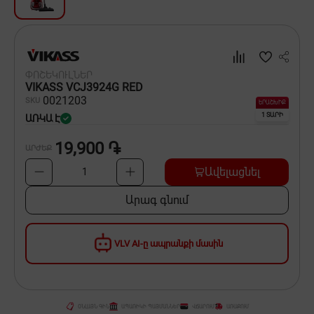
Սպասք
Տնտեսական ապրանքներ
ՓՈՇԵԿՈՒԼՆԵՐ
Ինքնագնացներ և ինքնագլորներ
VIKASS VCJ3924G RED
00
21203
SKU
ԵՐԱՇԽԻՔ
1 ՏԱՐԻ
ԱՌԿԱ Է
19,900 ֏
ԱՐԺԵՔ
Ավելացնել
1
Արագ գնում
VLV AI-ը ապրանքի մասին
ՕՆԼԱՅՆ ԳԻՆ
ԱՊԱՌԻԿԻ ՊԱՅՄԱՆՆԵՐ
ՎՃԱՐՈՒՄ
ԱՌԱՔՈՒՄ