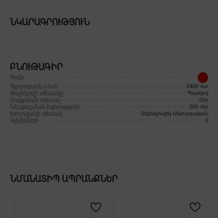
ՆԿԱՐԱԳՐՈՒԹՅՈՒՆ
ԲՆՈՒԹԱԳԻՐ
Գույն
Հզորություն (Վտ)
2400 Վտ
Փոշեկուլի տեսակը
Պարկով
Մաքրման տեսակ
Չոր
Ներքաշման հզորություն
200 Վտ
Խողովակի տեսակ
Տելեսկոպիկ Մետաղական
Գլխիկներ
2
ՆՄԱՆԱՏԻՊ ԱՊՐԱՆՔՆԵՐ