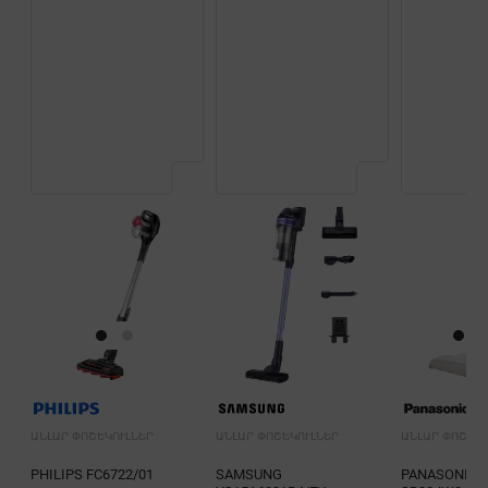
ԱՆԼԱՐ ՓՈՇԵԿՈՒԼՆԵՐ
ԱՆԼԱՐ ՓՈՇԵԿՈՒԼՆԵՐ
ԱՆԼԱՐ ՓՈՇԵԿՈ
PHILIPS FC6722/01
SAMSUNG
PANASONIC 