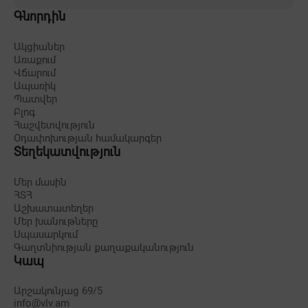
Գնորդին
Ակցիաներ
Առաքում
Վճարում
Ապառիկ
Պատվեր
Բլոգ
Հաշվետվություն
Օդափոխության համակարգեր
Տեղեկատվություն
Մեր մասին
ՀՏՀ
Աշխատատեղեր
Մեր խանութները
Սպասարկում
Գաղտնիության քաղաքականություն
Կապ
Արշակունյաց 69/5
info@vlv.am