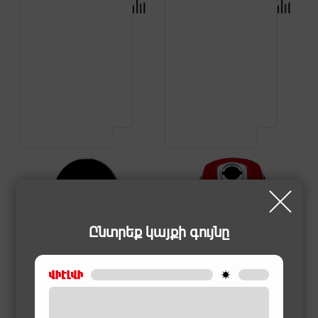
Ընտրեք կայքի գույնը
ՓՈՇԵԿՈՒԼՆԵՐ
ՓՈՇԵԿՈՒԼՆԵՐ