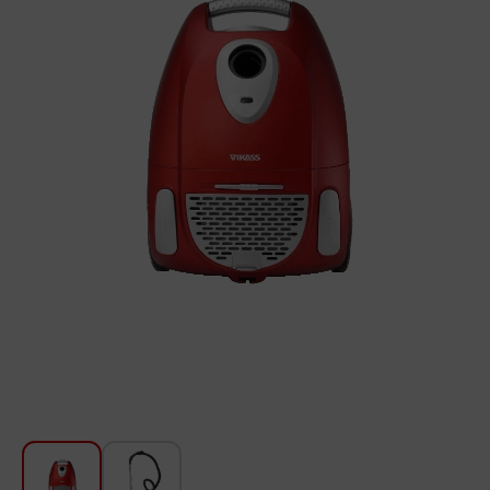
Խոհանոցի համար
Գեղեցկություն և խնամք
Ավտոմեքենաների աուդիոտեխնիկա
Գործիքներ
Սանկերամիկա
Տուն և այգի
Կահույք
Տեքստիլ