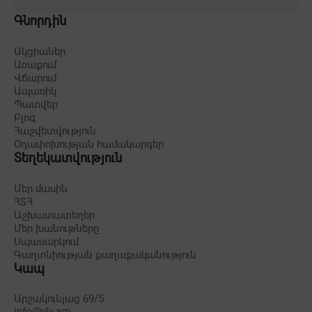
Գնորդին
Ակցիաներ
Առաքում
Վճարում
Ապառիկ
Պատվեր
Բլոգ
Հաշվետվություն
Օդափոխության համակարգեր
Տեղեկատվություն
Մեր մասին
ՀՏՀ
Աշխատատեղեր
Մեր խանութները
Սպասարկում
Գաղտնիության քաղաքականություն
Կապ
Արշակունյաց 69/5
info@vlv.am