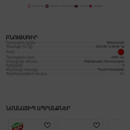
ՕՆԼԱՅՆ ԳԻՆ
ԱՊԱՌԻԿԻ ՊԱՅՄԱՆՆԵՐ
ՎՃԱՐՈՒՄ
ԱՌԱՔՈՒՄ
ԲՆՈՒԹԱԳԻՐ
Արտադրող երկիր
Չինաստան
Հոսանքի (Վ/Հց)
220-240 Վ/50-60 Հց
Գույն
Հզորություն (Վտ)
2600 Վտ
Խողովակի տեսակ
Տելեսկոպիկ Մետաղական
Գլխիկներ
3
Փոշեկուլի տեսակը
Պարկ+Կոնտեյներ
Փոշեհավաքման ծավալ
2 Լ
ՆՄԱՆԱՏԻՊ ԱՊՐԱՆՔՆԵՐ