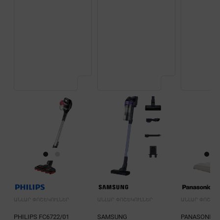
ԱՆԼԱՐ ՓՈՇԵԿՈՒԼՆԵՐ
ԱՆԼԱՐ ՓՈՇԵԿՈՒԼՆԵՐ
ԱՆԼԱՐ ՓՈՇԵԿՈ
PHILIPS FC6722/01
SAMSUNG
PANASONIC 