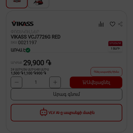
Սպասք
Տնտեսական ապրանքներ
ՓՈՇԵԿՈՒԼՆԵՐ
Ինքնագնացներ և ինքնագլորներ
VIKASS VCJ7726G RED
00
21197
SKU
ԵՐԱՇԽԻՔ
1 ՏԱՐԻ
ԱՌԿԱ Է
29,900 ֏
ԱՐԺԵՔ
24
ԱՄԻՍ
36
ԱՄԻՍ
48
ԱՄԻՍ
Գնել ապառիկ հիմա
1,500 ֏
1,100 ֏
900 ֏
Ավելացնել
1
Արագ գնում
VLV AI-ը ապրանքի մասին