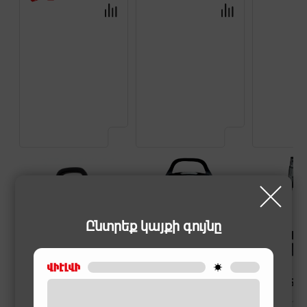
Ընտրեք կայքի գույնը
ՓՈՇԵԿՈՒԼՆԵՐ
ՓՈՇԵԿՈՒԼՆԵՐ
ՓՈՇԵԿՈՒԼՆԵՐ