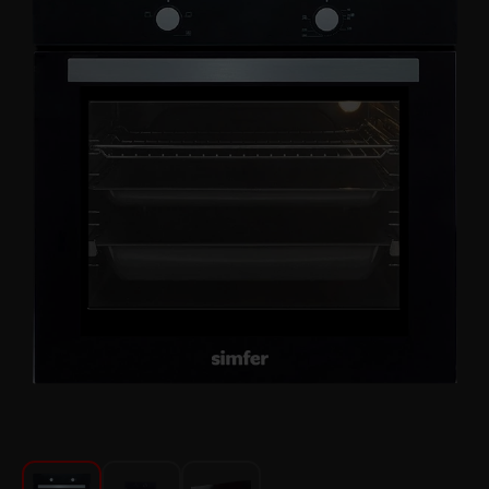
Խոհանոցի համար
Գեղեցկություն և խնամք
Ավտոմեքենաների աուդիոտեխնիկա
Գործիքներ
Սանկերամիկա
Տուն և այգի
Կահույք
Տեքստիլ