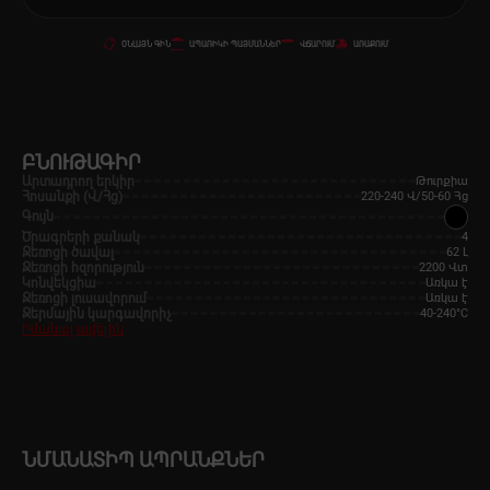
ՕՆԼԱՅՆ ԳԻՆ
ԱՊԱՌԻԿԻ ՊԱՅՄԱՆՆԵՐ
ՎՃԱՐՈՒՄ
ԱՌԱՔՈՒՄ
ԲՆՈՒԹԱԳԻՐ
Արտադրող երկիր
Թուրքիա
Հոսանքի (Վ/Հց)
220-240 Վ/50-60 Հց
Գույն
Ծրագրերի քանակ
4
Ջեռոցի ծավալ
62 Լ
Ջեռոցի հզորություն
2200 Վտ
Կոնվեկցիա
Առկա է
Ջեռոցի լուսավորում
Առկա է
Ջերմային կարգավորիչ
40-240°C
Իմանալ ավելին
ՆՄԱՆԱՏԻՊ ԱՊՐԱՆՔՆԵՐ