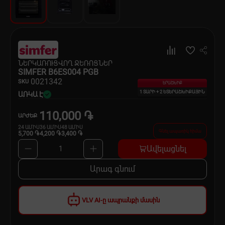
Սպասք
Տնտեսական ապրանքներ
Ինքնագնացներ և ինքնագլորներ
ՆԵՐԿԱՌՈՒՑՎՈՂ ՋԵՌՈՑՆԵՐ
SIMFER B6ES004 PGB
00
21342
SKU
ԵՐԱՇԽԻՔ
1 ՏԱՐԻ + 2 ԵՏԵՐԱՇԽԻՔԱՅԻՆ
ԱՌԿԱ Է
110,000 ֏
ԱՐԺԵՔ
24
ԱՄԻՍ
36
ԱՄԻՍ
48
ԱՄԻՍ
Գնել ապառիկ հիմա
5,700 ֏
4,200 ֏
3,400 ֏
Ավելացնել
1
Արագ գնում
VLV AI-ը ապրանքի մասին