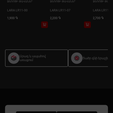
ՋԵՌՈՑԻ ԹԱՎԱՆԵՐ
ՋԵՌՈՑԻ ԹԱՎԱՆԵՐ
ՋԵՌՈՑԻ ԹԱՎԱ
LARA LR11-00
LARA LR11-07
LARA LR11-1
1,900 ֏
2,200 ֏
2,700 ֏
Արագ և ապահով
Ցածր գնի երաշխիք
առաքում