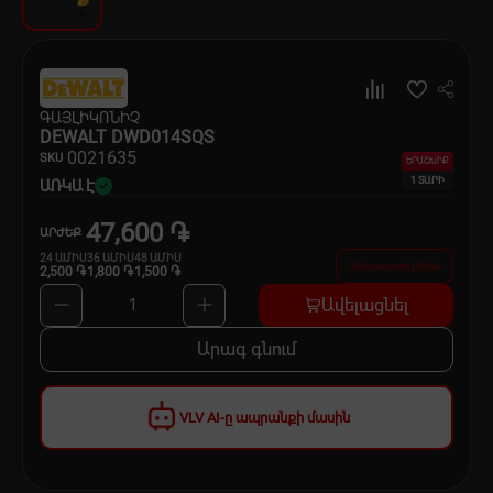
Սպասք
Տնտեսական ապրանքներ
ԳԱՅԼԻԿՈՆԻՉ
Ինքնագնացներ և ինքնագլորներ
DEWALT DWD014SQS
00
21635
SKU
ԵՐԱՇԽԻՔ
1 ՏԱՐԻ
ԱՌԿԱ Է
47,600 ֏
ԱՐԺԵՔ
24
ԱՄԻՍ
36
ԱՄԻՍ
48
ԱՄԻՍ
Գնել ապառիկ հիմա
2,500 ֏
1,800 ֏
1,500 ֏
Ավելացնել
1
Արագ գնում
VLV AI-ը ապրանքի մասին