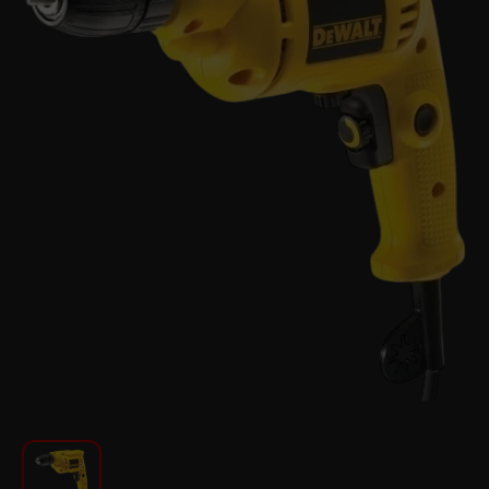
Խոհանոցի համար
Գեղեցկություն և խնամք
Ավտոմեքենաների աուդիոտեխնիկա
Գործիքներ
Սանկերամիկա
Տուն և այգի
Կահույք
Տեքստիլ