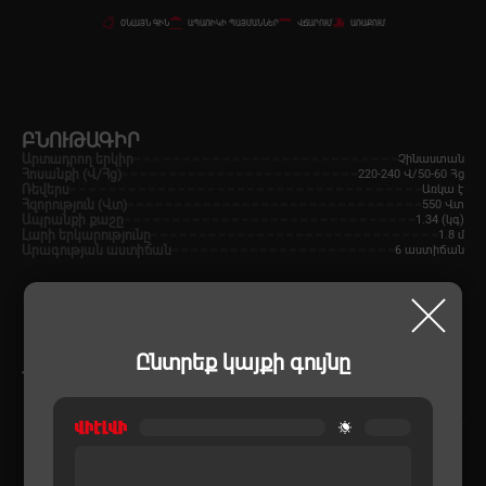
ՕՆԼԱՅՆ ԳԻՆ
ԱՊԱՌԻԿԻ ՊԱՅՄԱՆՆԵՐ
ՎՃԱՐՈՒՄ
ԱՌԱՔՈՒՄ
ԲՆՈՒԹԱԳԻՐ
Արտադրող երկիր
Չինաստան
Հոսանքի (Վ/Հց)
220-240 Վ/50-60 Հց
Ռեվերս
Առկա է
Հզորություն (Վտ)
550 Վտ
Ապրանքի քաշը
1.34 (կգ)
Լարի երկարությունը
1.8 մ
Արագության աստիճան
6 աստիճան
Ընտրեք կայքի գույնը
ՆՄԱՆԱՏԻՊ ԱՊՐԱՆՔՆԵՐ