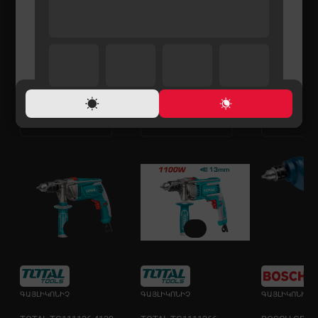
ԳԱՅԼԻԿՈՆԻՉ
ԳԱՅԼԻԿՈՆԻՉ
ԳԱՅԼԻԿՈՆԻՉ