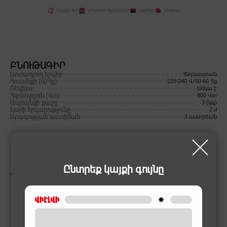
ՕՆԼԱՅՆ ԳԻՆ
ԱՊԱՌԻԿԻ ՊԱՅՄԱՆՆԵՐ
ՎՃԱՐՈՒՄ
ԱՌԱՔՈՒՄ
ԲՆՈՒԹԱԳԻՐ
Արտադրող երկիր
Հնդկաստան
Հոսանքի (Վ/Հց)
220-240 Վ/50-60 Հց
Ռեվերս
Առկա է
Հզորություն (Վտ)
800 Վտ
Ապրանքի քաշը
3 (կգ)
Լարի երկարությունը
2 մ
Արագության աստիճան
3 աստիճան
Ընտրեք կայքի գույնը
ՆՄԱՆԱՏԻՊ ԱՊՐԱՆՔՆԵՐ