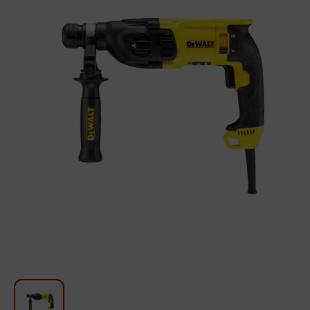
Խոհանոցի համար
Գեղեցկություն և խնամք
Ավտոմեքենաների աուդիոտեխնիկա
Գործիքներ
Սանկերամիկա
Տուն և այգի
Կահույք
Տեքստիլ