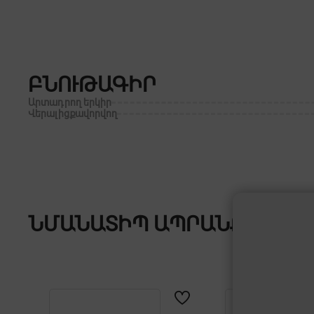
ԲՆՈՒԹԱԳԻՐ
Արտադրող երկիր
Վերալիցքավորվող
ՆՄԱՆԱՏԻՊ ԱՊՐԱՆՔՆԵՐ