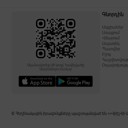
Գնորդին
Ակցիաներ
Առաքում
Վճարում
Ապառիկ
Պատվեր
Բլոգ
Հաշվետվութ
Օդափոխութ
Սկանավորեք QR կոդը՝ հավելվածը
ներբեռնելու համար
© Հեղինակային իրավունքները պաշտպանված են <<ՎիէլՎի Սե