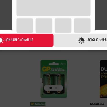
ԼՈՒՍԱՅԻՆ ՌԵԺԻՄ
ՄՈՒԹ ՌԵԺԻ