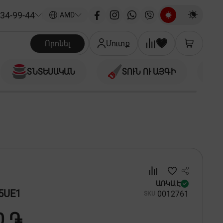
34-99-44
|
AMD
Որոնել
Մուտք
ՏՆՏԵՍԱԿԱՆ
ՏՈՒՆ ՈՒ ԱՅԳԻ
ԱՌԿԱ Է
5UE1
00
12761
SKU
0 ֏