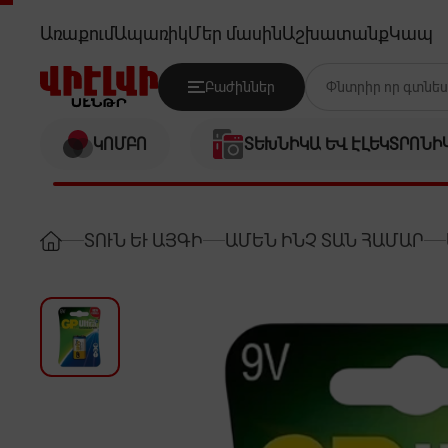
GP 1604AUP-5UE1
Առաքում
Ապառիկ
Մեր մասին
Աշխատանք
Կապ
Բաժիններ
ԿՈՄԲՈ
ՏԵԽՆԻԿԱ ԵՎ ԷԼԵԿՏՐՈՆԻ
ՏՈՒՆ ԵՒ ԱՅԳԻ
ԱՄԵՆ ԻՆՉ ՏԱՆ ՀԱՄԱՐ