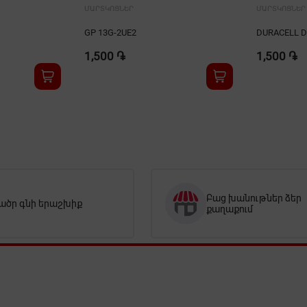
ՄԱՐՏԿՈՑՆԵՐ
ՄԱՐՏԿՈՑՆԵՐ
GP 13G-2UE2
DURACELL DL
1,500 ֏
1,500 ֏
Բաց խանութներ ձեր
ածր գնի երաշխիք
քաղաքում