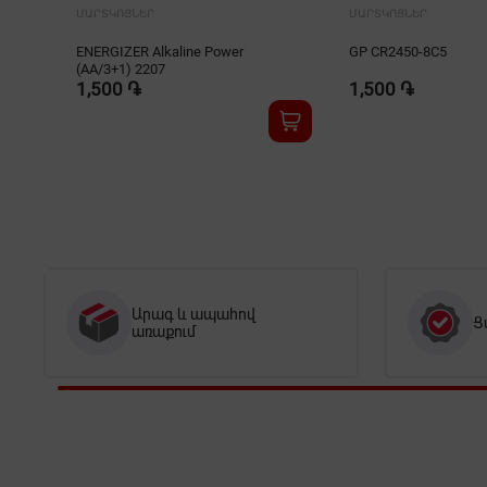
ՄԱՐՏԿՈՑՆԵՐ
ՄԱՐՏԿՈՑՆԵՐ
ENERGIZER Alkaline Power
GP CR2450-8C5
(AA/3+1) 2207
1,500 ֏
1,500 ֏
Արագ և ապահով
Ց
առաքում