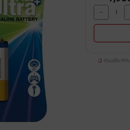
1
ՕՆԼԱՅՆ ԳԻՆ