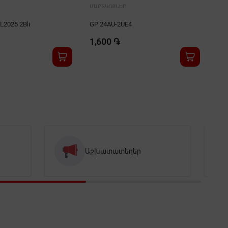
ՄԱՐՏԿՈՑՆԵՐ
ՄԱ
2025 2Bli
GP 24AU-2UE4
ENE
1,600 ֏
1,
Աշխատատեղեր