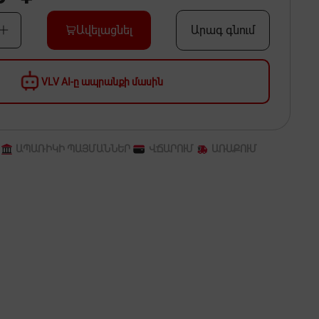
Ավելացնել
Արագ գնում
VLV AI-ը ապրանքի մասին
ԱՊԱՌԻԿԻ ՊԱՅՄԱՆՆԵՐ
ՎՃԱՐՈՒՄ
ԱՌԱՔՈՒՄ